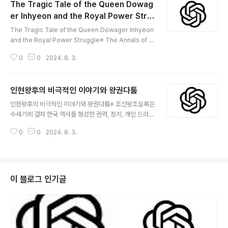
The Tragic Tale of the Queen Dowag
er Inhyeon and the Royal Power Stru
글 내용
ggle
The Tragic Tale of the Queen Dowager Inhyeon
and the Royal Power Struggle※ The Annals of th
e Joseon Dynasty are filled with intricate storie
0
0
2024. 8. 3.
s of power, politics, and personal drama that sh
aped Korean history over centuries. One of the
most poignant tales is that of Queen Dowager In
인현왕후의 비극적인 이야기와 왕권다툼
hyeon, whose life and struggles highlight the tur
글 내용
bulent nature of royal politics in the Joseon Dyn
인현왕후의 비극적인 이야기와 왕권다툼※ 조선왕조실록은
asty. The Rise of ..
수세기에 걸쳐 한국 역사를 형성한 권력, 정치, 개인 드라마
에 대한 복잡한 이야기로 가득 차 있습니다. 가장 가슴 아픈
0
0
2024. 8. 3.
이야기 중 하나는 인현왕후의 이야기입니다. 인현왕후의
삶과 투쟁은 조선 왕조 왕실 정치의 격동적인 성격을 잘 보
여줍니다. 인현왕후의 즉위1667년에 태어난 인현왕후는
명문 사대부 가문의 딸이었다. 그녀는 1681년 숙종의 왕비
로 궁궐에 입성했다. 지성, 아름다움, 우아함으로 유명한 그
이 블로그 인기글
녀는 빠르게 왕의 사랑과 궁정의 존경을 얻었습니다. 168
4년에 그녀는 여왕으로 즉위했는데, 그녀는 탁월한 지위를
차지했습니다.여왕으로서의 그녀의 통치는 자신의 임무
에 대한 헌신과 궁정 내 안정을 유지하려는 노력으로 특
징 지워졌습니다. 그러나 그녀의 임기..