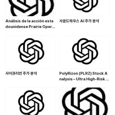
Análisis de la acción esta
사운드하우스 AI 주가 분석
dounidense Prairie Opera
ting Co. (PROP): Potencial
de crecimiento y estrategi
a de inversión en el sector
energético
사이큐리언 주가 분석
PolyRizon (PLRZ) Stock A
nalysis – Ultra High-Risk N
asal Hydrogel Micro-Cap
with Allergy, Virus & Nalox
one Platform Potential