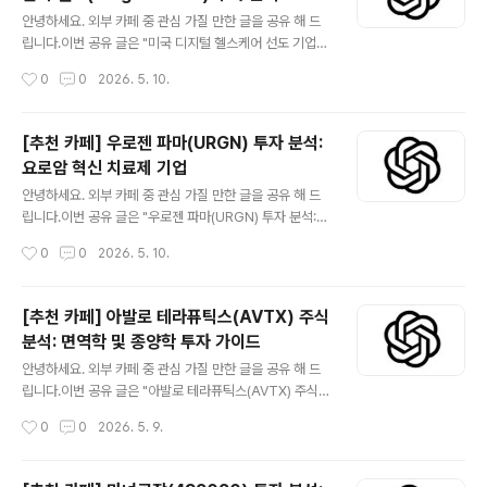
글 내용
한 산업에서 차세대 티타늄 공급자로 자리매김하려 하고
안녕하세요. 외부 카페 중 관심 가질 만한 글을 공유 해 드
있습니다. 이 글은 아이피리언X의 회사 소개, 비즈니스 모
립니다.이번 공유 글은 "미국 디지털 헬스케어 선도 기업
델, 투자 매력 및 리스크 요인을 심층적으로 분석하여 투자
힌지 헬스(Hinge Health) 투자 분석" 입니다.더보기※ 미
작성시간
0
0
2026. 5. 10.
자 여러분의 이해를 돕고자 합니다. 😅관심 있는 분들은 읽
국 디지털 헬스케어 선도 기업 힌지 헬스(Hinge Health)
어 보시..
는 만성 근골격계 질환(MSK) 관리에 특화된 솔루션을 제
공하며 급성장하고 있습니다. 가상 물리 치료, 건강 코칭,
[추천 카페] 우로젠 파마(URGN) 투자 분석:
첨단 센서 기술을 결합하여 환자들에게 개인 맞춤형 프로
요로암 혁신 치료제 기업
그램을 제공하고 고용주 및 건강 보험사에 비용 절감 효과
글 내용
를 가져다줍니다. 혁신적인 비즈니스 모델과 시장의 디지
안녕하세요. 외부 카페 중 관심 가질 만한 글을 공유 해 드
털 헬스케어 전환 가속화에 힘입어 높은 성장 잠재력을 가
립니다.이번 공유 글은 "우로젠 파마(URGN) 투자 분석:
지고 있으나, 경쟁 심화와 수익성 확보는 지속적인 관찰이
요로암 혁신 치료제 기업" 입니다.더보기※ 우로젠 파마(Ur
작성시간
0
0
2026. 5. 10.
필요합니다. 본 보고서는 힌지 헬스의 투자 가치를 다각적
ogen Pharma, 티커: URGN)는 요로계 암 치료제 개발
으로 분석하여 투자..
에 주력하는 생명공학 기업입니다. 특히, 재발성 저등급 상
부 요로상피암(LG-UTUC) 치료를 위한 Jelmyto®(미토
[추천 카페] 아발로 테라퓨틱스(AVTX) 주식
마이신) 역전술용 겔과 방광암 치료를 위한 UGN-102(미
분석: 면역학 및 종양학 투자 가이드
토마이신) 역전술용 겔을 포함한 혁신적인 파이프라인을
글 내용
보유하고 있습니다. 요로암 분야에서 미충족 의료 수요를
안녕하세요. 외부 카페 중 관심 가질 만한 글을 공유 해 드
해결하며, 독점적인 RTG(리버스 열 겔) 기술 플랫폼을 활
립니다.이번 공유 글은 "아발로 테라퓨틱스(AVTX) 주식
용하여 약물의 효능과 안전성을 개선하는 데 집중하고 있
분석: 면역학 및 종양학 투자 가이드" 입니다.더보기※ 아발
작성시간
0
0
2026. 5. 9.
습니다. URGN은 희귀암 시장에 초점을 맞추어 잠재적인
로 테라퓨틱스(Avalon Therapeutics, AVTX)는 혁신
성장 동력을..
적인 면역학 및 종양학 치료제 개발에 주력하는 미국 기반
의 생명공학 회사입니다.고통받는 환자들을 위한 새로운