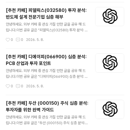
습니다. 본 보고서는 이노메트..
를 기반으로 국내외 패션 시장을 선도하는 기업입니다. 특
히 중국 시장에서의 성공적인 확장과 라이선스 사업의 성
[추천 카페] 피델릭스(032580) 투자 분석:
장은 F&F의 핵심 투자 포인트로 작용합니다. 이 글에서는
반도체 설계 전문기업 심층 해부
F&F의 비즈니스 모델, 성장 동력, 리스크 요인, 재무 상태
글 내용
등을 심층적으로 분석하여 투자자들이 합리적인 의사결정
안녕하세요. 외부 카페 중 관심 가질 만한 글을 공유 해 드
을 내릴 수 있도록 돕고자 합니다. 글로벌 패션 트렌드 변화
립니다.이번 공유 글은 "피델릭스(032580) 투자 분석: 반
에 대한 민첩한 대응과 신규 시장 개척 능력은 F&F의 지속
도체 설계 전문기업 심층 해부" 입니다.더보기※ 피델릭스
작성시간
0
0
2026. 5. 8.
적인 성장을 기대하게 합니다. 😅관심 있는 분들은 읽어 보
(032580)는 시스템 반도체 설계 및 제조를 전문으로 하
시기 바..
는 대한민국의 팹리스 기업입니다. 모바일 기기용 메모리
반도체 솔루션을 중심으로 성장해왔으며, 최근에는 다양한
[추천 카페] 디에이피(066900) 심층 분석:
IoT 및 차량용 반도체 시장으로 사업 영역을 확장하고 있
PCB 산업과 투자 포인트
습니다. 투자자들은 피델릭스의 기술력, 시장 확장성, 그리
글 내용
고 재무 건전성을 면밀히 분석하여 투자 기회를 모색할 수
안녕하세요. 외부 카페 중 관심 가질 만한 글을 공유 해 드
있습니다. 본 심층 분석은 피델릭스의 현재와 미래를 이해
립니다.이번 공유 글은 "디에이피(066900) 심층 분석: P
하는 데 도움이 될 것입니다. 😅관심 있는 분들은 읽어 보
CB 산업과 투자 포인트" 입니다.더보기※ 디에이피(0669
작성시간
0
0
2026. 5. 8.
시기 바랍니다. 카페 사이트 피델릭스(032580) 투자 분
00)는 인쇄회로기판(PCB) 전문 제조업체로, 스마트폰, 자
석: 반도체 설계 전..
동차 전장 등 다양한 IT 기기에 필수적인 부품을 공급하고
있습니다. 첨단 기술력을 바탕으로 고밀도 다층기판(HDI)
[추천 카페] 두산 (000150) 주식 심층 분석:
및 연성회로기판(FPC) 분야에서 경쟁력을 확보하고 있으
투자자를 위한 완벽 가이드
며, 전방산업의 기술 변화와 시장 트렌드에 따라 지속적인
글 내용
성장을 추구합니다. 본 글에서는 디에이피의 사업 모델, 재
안녕하세요. 외부 카페 중 관심 가질 만한 글을 공유 해 드
무 현황, 주요 상승 및 하락 요인, 그리고 투자 시 고려해야
립니다.이번 공유 글은 "두산 (000150) 주식 심층 분석:
할 핵심 체크포인트를 상세히 분석하여 투자자 여러분께
투자자를 위한 완벽 가이드" 입니다.더보기※ 두산 (0001