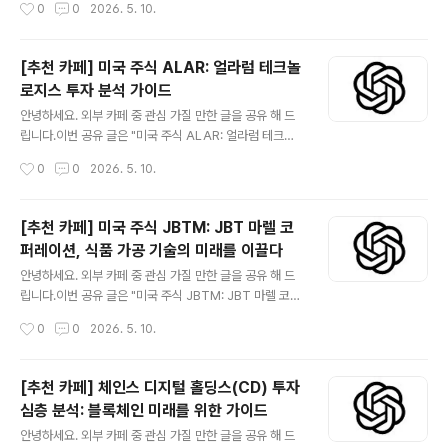
작성시간
0
0
2026. 5. 10.
보시기 바랍니다. 카페 사이트 미국 주식 코닝(GLW) 투자
Soffa Industries (KLIC)는 글로벌 반도체 및 LED 제조
분석: 혁신 기..
산업에 필수적인 장비와 서비스를 공급하는 선도적인 기업
입니다. 특히 와이어 본딩 및 고급 패키징 솔루션 분야에서
[추천 카페] 미국 주식 ALAR: 얼라럼 테크놀
독보적인 기술력을 자랑하며, 반도체 산업의 지속적인 성
로지스 투자 분석 가이드
장에 따른 수혜가 기대됩니다. 본 분석 글은 KLIC의 비즈
글 내용
니스 모델, 재무 성과, 성장 동력 및 잠재적 위험 요소를 심
안녕하세요. 외부 카페 중 관심 가질 만한 글을 공유 해 드
층적으로 다루어 투자자 여러분께 객관적인 정보를 제공하
립니다.이번 공유 글은 "미국 주식 ALAR: 얼라럼 테크놀
고자 합니다. 반도체 산업의 핵심 플레이어인 KLIC에 대한
로지스 투자 분석 가이드" 입니다.더보기※ 얼라럼 테크놀
작성시간
0
0
2026. 5. 10.
종합적인 이해를 돕고, 현명한 투자 결..
로지스(ALAR, Alarm Technologies)는 혁신적인 스마
트 보안 및 홈 자동화 솔루션을 제공하는 선도적인 기업입
니다. 빠르게 성장하는 사물 인터넷(IoT) 및 보안 시장에서
[추천 카페] 미국 주식 JBTM: JBT 마렐 코
독자적인 기술력과 안정적인 구독 기반 비즈니스 모델을
퍼레이션, 식품 가공 기술의 미래를 이끌다
바탕으로 투자자들의 주목을 받고 있습니다. 본 가이드는
글 내용
ALAR의 기업 가치, 성장 잠재력, 투자 리스크를 심층 분석
안녕하세요. 외부 카페 중 관심 가질 만한 글을 공유 해 드
하여 현명한 투자 결정을 돕고자 합니다. 😅관심 있는 분들
립니다.이번 공유 글은 "미국 주식 JBTM: JBT 마렐 코퍼
은 읽어 보시기 바랍니다. 카페 사이트 미국 주식 ALAR:
레이션, 식품 가공 기술의 미래를 이끌다" 입니다.더보기※
작성시간
0
0
2026. 5. 10.
얼라럼 테크놀로지스 투자 분석 가이드미국 주식 ALAR:
JBT 마렐 코퍼레이션 (JBTM)은 JBT 코퍼레이션과 마
얼라럼..
렐 hf.의 합병을 통해 탄생한 글로벌 식품 가공 산업의 선도
기업입니다. 이 회사는 혁신적인 자동화 및 처리 기술을 제
[추천 카페] 체인스 디지털 홀딩스(CD) 투자
공하며, 식품 생산의 효율성, 안전성, 지속가능성을 극대화
심층 분석: 블록체인 미래를 위한 가이드
하는 솔루션을 개발합니다. JBTM은 글로벌 식품 수요 증
글 내용
가, 자동화 트렌드 가속화, 그리고 엄격해지는 식품 안전 규
안녕하세요. 외부 카페 중 관심 가질 만한 글을 공유 해 드