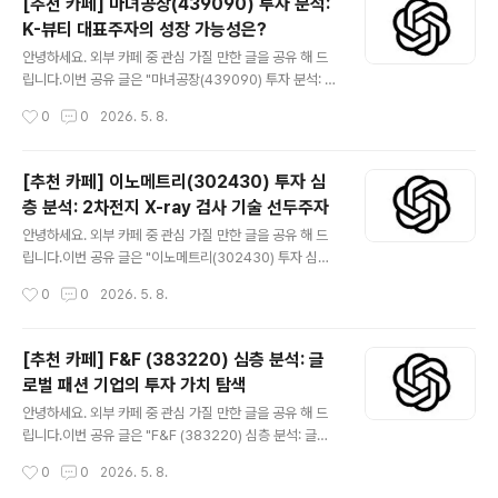
[추천 카페] 마녀공장(439090) 투자 분석:
치료 옵션을 제공하는 것을 목표로 하며, 면역 질환과 암 분
K-뷰티 대표주자의 성장 가능성은?
야에서 미충족 의료 수요를 해결하기 위한 광범위한 파이
글 내용
프라인을 보유하고 있습니다.바이오 의약품 산업의 높은
안녕하세요. 외부 카페 중 관심 가질 만한 글을 공유 해 드
성장 잠재력 속에서 아발로 테라퓨틱스는 독자적인 연구
립니다.이번 공유 글은 "마녀공장(439090) 투자 분석: K
플랫폼과 전략적인 파트너십을 통해 시장에서의 입지를 강
-뷰티 대표주자의 성장 가능성은?" 입니다.더보기※ 마녀
작성시간
0
0
2026. 5. 8.
화하고 있습니다.투자자들은 임상 개발 단계의 진전, 규제
공장(439090)은 자연주의 기능성 화장품을 선도하는 국
승인 가능성, 그리고 경쟁 ..
내 기업으로, 클렌징, 스킨케어 등 다양한 제품군을 통해 빠
르게 성장하고 있습니다. 특히 ‘퓨어 클렌징 오일’과 ‘갈락
[추천 카페] 이노메트리(302430) 투자 심
토미 나이아신 2.0 에센스’ 등 스테디셀러를 보유하며 국
층 분석: 2차전지 X-ray 검사 기술 선두주자
내외 소비자들에게 높은 인지도를 구축했습니다. 온라인
글 내용
채널 중심의 효율적인 유통 전략과 일본 시장에서의 성공
안녕하세요. 외부 카페 중 관심 가질 만한 글을 공유 해 드
적인 안착은 회사의 핵심 경쟁력으로 평가됩니다. 투자자
립니다.이번 공유 글은 "이노메트리(302430) 투자 심층
들은 마녀공장의 견고한 브랜드력, 해외 시장 확장 잠재력,
분석: 2차전지 X-ray 검사 기술 선두주자" 입니다.더보기
작성시간
0
0
2026. 5. 8.
그리고 디지털 마케팅 역량을 주목할 필요가 있습니다. 하
※ 이노메트리는 2차전지 및 산업용 X-ray 검사장비 분야
지만 치열한 시장 경쟁, 원..
에서 독보적인 기술력을 보유한 국내 강소기업입니다. 특
히 2차전지 제조 공정에서 필수적인 비파괴 검사 솔루션을
[추천 카페] F&F (383220) 심층 분석: 글
제공하며 전기차 배터리 시장 성장의 직접적인 수혜를 받
로벌 패션 기업의 투자 가치 탐색
고 있습니다. 배터리 셀 내부 결함 검출의 중요성이 커지면
글 내용
서 이노메트리의 정밀 X-ray 검사 기술은 더욱 주목받고
안녕하세요. 외부 카페 중 관심 가질 만한 글을 공유 해 드
있으며, 이는 장기적인 성장 잠재력을 지닌 투자처로서의
립니다.이번 공유 글은 "F&F (383220) 심층 분석: 글로
매력을 더하고 있습니다. 안정적인 기술력과 지속적인 연
벌 패션 기업의 투자 가치 탐색" 입니다.더보기※ F&F (38
작성시간
0
0
2026. 5. 8.
구 개발을 통해 글로벌 시장에서도 경쟁력을 강화하고 있
3220)는 MLB, 디스커버리 익스페디션 등 강력한 브랜드