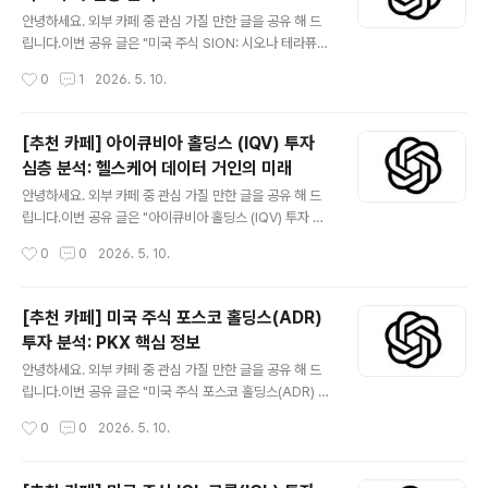
글 내용
안녕하세요. 외부 카페 중 관심 가질 만한 글을 공유 해 드
립니다.이번 공유 글은 "미국 주식 SION: 시오나 테라퓨틱
스 투자 심층 분석" 입니다.더보기※ SION(시오나 테라퓨
작성시간
0
1
2026. 5. 10.
틱스)은 유전 질환 치료를 위한 혁신적인 유전자 치료제 개
발에 주력하는 미국 기반의 바이오 제약 기업입니다. 특히
미충족 의료 수요가 높은 희귀 질환 분야에서 새로운 치료
[추천 카페] 아이큐비아 홀딩스 (IQV) 투자
옵션을 제공하며, 글로벌 유전자 치료 시장의 성장에 발맞
심층 분석: 헬스케어 데이터 거인의 미래
춰 잠재력을 키우고 있습니다. 본 심층 분석은 SION의 회
글 내용
사 개요, 비즈니스 모델, 주요 투자 요인 및 위험 요인을 다
안녕하세요. 외부 카페 중 관심 가질 만한 글을 공유 해 드
루어 투자자들이 정보에 입각한 결정을 내릴 수 있도록 돕
립니다.이번 공유 글은 "아이큐비아 홀딩스 (IQV) 투자 심
기 위해 작성되었습니다. 😅관심 있는 분들은 읽어 보시기
층 분석: 헬스케어 데이터 거인의 미래" 입니다.더보기※ IQ
작성시간
0
0
2026. 5. 10.
바랍니다. 카페 사이트 미국 주식 SION: 시오나 테라퓨틱
VIA Holdings (IQV)는 글로벌 헬스케어 정보 기술 및 임
스 투자 심층..
상 연구 분야의 선두 주자입니다. 방대한 헬스케어 데이터,
첨단 분석 기술, 그리고 임상 연구 전문성을 결합하여 제약
[추천 카페] 미국 주식 포스코 홀딩스(ADR)
및 생명과학 기업들이 신약 개발 및 상업화를 가속화할 수
투자 분석: PKX 핵심 정보
있도록 지원합니다. 디지털 헬스케어 전환과 데이터 기반
글 내용
의사결정의 중요성이 커지면서 IQVIA의 역할은 더욱 부각
안녕하세요. 외부 카페 중 관심 가질 만한 글을 공유 해 드
되고 있으며, 혁신적인 솔루션을 통해 산업의 효율성을 높
립니다.이번 공유 글은 "미국 주식 포스코 홀딩스(ADR) 투
이고 있습니다. 투자자들은 IQVIA의 강력한 시장 지배력,
자 분석: PKX 핵심 정보" 입니다.더보기※ 미국 주식 시장
작성시간
0
0
2026. 5. 10.
꾸준한 성장 잠재력, 그리고 방어적 산업 특성에 주목하고
에서 거래되는 포스코 홀딩스(ADR) (티커: PKX)는 한국
있..
의 대표적인 철강 기업 포스코 그룹의 지주회사입니다. 전
통적인 철강 사업의 견고한 기반 위에 이차전지 소재, 수소