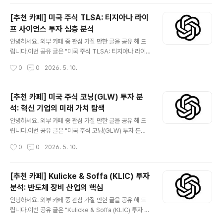
국..
서, 고령화 사회의 핵심 수혜 기업입니다. 건강 보험 상품과
통합 헬스케어 서비스(CenterWell)를 통해 고객의 전반
[추천 카페] 미국 주식 TLSA: 티지아나 라이
적인 건강 증진을 목표로 하며, 안정적인 매출 성장과 견고
프 사이언스 투자 심층 분석
한 재무 상태를 유지하고 있습니다. 투자자들은 정부 규제
글 내용
변화, 경쟁 심화, 의료 비용 상승 압박 등 잠재적 위험 요소
안녕하세요. 외부 카페 중 관심 가질 만한 글을 공유 해 드
를 고려하면서, Humana의 장기적인 성장 잠재력과 경기
립니다.이번 공유 글은 "미국 주식 TLSA: 티지아나 라이
방어적 특성에 주목할 필요가 있습니다. 😅관심 있는 분들
프 사이언스 투자 심층 분석" 입니다.더보기※ 티지아나 라
작성시간
0
0
2026. 5. 10.
은 읽어 보시기 바랍니다. 카페 사이트 미국 헬스케어 투자:
이프 사이언시스(Tiziana Life Sciences, NASDAQ:
휴매나..
TLSA)는 혁신적인 치료법 개발에 주력하는 임상 단계 바
이오 제약 회사입니다. 면역학, 종양학 분야에서 미충족 의
[추천 카페] 미국 주식 코닝(GLW) 투자 분
료 수요를 해결하기 위한 파이프라인을 보유하고 있으며,
석: 혁신 기업의 미래 가치 탐색
특히 자가면역 질환 및 암 치료제 개발에 집중하고 있습니
글 내용
다. 본 글은 TLSA에 대한 투자자분들의 이해를 돕기 위해
안녕하세요. 외부 카페 중 관심 가질 만한 글을 공유 해 드
회사 소개, 비즈니스 모델, 주요 투자 포인트 및 위험 요소,
립니다.이번 공유 글은 "미국 주식 코닝(GLW) 투자 분석:
재무 정보, 기술적 관점, 그리고 투자 인사이트를 종합적으
혁신 기업의 미래 가치 탐색" 입니다.더보기※ 코닝(GLW)
작성시간
0
0
2026. 5. 10.
로 분석합니다. 잠재적 투자자들은 이 글을 통해 TLSA의
은 170년이 넘는 역사를 지닌 미국의 대표적인 재료 과학
..
혁신 기업입니다.스마트폰, TV, 광통신 케이블, 자동차, 의
약품 등 우리 생활 곳곳에 코닝의 첨단 유리가 사용되고 있
[추천 카페] Kulicke & Soffa (KLIC) 투자
습니다.특히 '고릴라 글래스'로 유명하며, 5G 시대의 광통
분석: 반도체 장비 산업의 핵심
신 인프라 확장에 필수적인 광섬유 기술을 선도하고 있습
글 내용
니다.혁신적인 기술력과 다각화된 사업 포트폴리오를 기반
안녕하세요. 외부 카페 중 관심 가질 만한 글을 공유 해 드
으로 안정적인 성장을 추구하며 투자자들에게 매력적인 장
립니다.이번 공유 글은 "Kulicke & Soffa (KLIC) 투자 분
기 투자처로 평가받고 있습니다. 😅관심 있는 분들은 읽어
석: 반도체 장비 산업의 핵심" 입니다.더보기※ Kulicke &