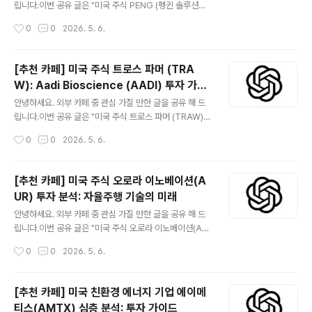
요인을 종합적으로 분석하여 투자자 여러분의 현명한 의사
립니다.이번 공유 글은 "미국 주식 PENG (펭귄 솔루션스)
결정에 도움을 드리고자 합니다. 😅관심 있는 분들은 읽어
투자 분석: AI 시대 핵심 인프라" 입니다.더보기※ 펭귄 솔
작성시간
0
0
2026. 5. 6.
보시기 바랍니다. 카페 사이트 지엔씨에너지(119850) 투
루션스(Penguin Solutions, 티커: PENG)는 데이터센터
자 분석: 비상발전기 및 ..
인프라 및 고성능 컴퓨팅(HPC) 솔루션 분야를 선도하는
미국 상장 기업입니다. 인공지능(AI)과 머신러닝(ML) 시대
[추천 카페] 미국 주식 트로스 파머 (TRA
의 핵심 기반 기술을 제공하며 디지털 전환을 가속화하고
W): Aadi Bioscience (AADI) 투자 가이
있습니다. 혁신적인 기술력, 안정적인 재무 성과, 그리고 성
글 내용
드
장 잠재력을 바탕으로 투자자들에게 매력적인 기회를 제공
안녕하세요. 외부 카페 중 관심 가질 만한 글을 공유 해 드
할 수 있습니다. 클라우드 컴퓨팅, 빅데이터, AI 인프라 투
립니다.이번 공유 글은 "미국 주식 트로스 파머 (TRAW):
자 확대를 고려하는 투자자라면 PENG에 주목할 필요가
Aadi Bioscience (AADI) 투자 가이드" 입니다.더보기※
작성시간
0
0
2026. 5. 6.
있습니다. 본 글은 펭귄 솔루션스의 사업 모델, 재무 현..
미국 주식 트로스 파머(TRAW)는 사실상 스팩(SPAC)인
Tuscan Holdings Corp. II의 티커였습니다. 이 회사는
2021년 Aadi Bioscience(AADI)와의 합병을 통해 새
[추천 카페] 미국 주식 오로라 이노베이션(A
로운 바이오 제약 회사로 전환되었습니다. 현재 투자자들
UR) 투자 분석: 자율주행 기술의 미래
이 관심을 가져야 할 회사는 TRAW의 후신인 Aadi Bios
글 내용
cience(AADI)입니다. Aadi Bioscience는 희귀암 치
안녕하세요. 외부 카페 중 관심 가질 만한 글을 공유 해 드
료제 개발에 주력하는 임상 단계 바이오 제약 회사로, 특히
립니다.이번 공유 글은 "미국 주식 오로라 이노베이션(AU
전이성 악성 유상피양 혈관근지방종(PEComa) 치료제인
R) 투자 분석: 자율주행 기술의 미래" 입니다.더보기※ Aur
작성시간
0
0
2026. 5. 6.
FYARRO(na..
ora Innovation은 자율주행 기술을 개발하는 선도 기업
입니다. 특히 트럭 운송 및 물류 시장에 초점을 맞춘 'Auro
ra Driver' 플랫폼을 통해 안전하고 효율적인 자율주행 시
[추천 카페] 미국 친환경 에너지 기업 에이메
스템을 구축하고 있습니다. 이 글에서는 Aurora의 핵심
티스(AMTX) 심층 분석: 투자 가이드
기술, 비즈니스 모델, 재무 현황 및 투자 시 고려해야 할 주