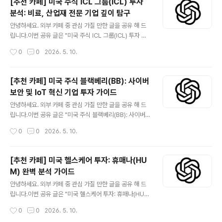
[추천 카페] 미국 주식 ICL 그룹(ICL) 투자
등 미래 신사업으로의 성공적인 전환을 추진하며 글로벌
분석: 비료, 산업재 전문 기업 깊이 탐구
친환경 미래 소재 대표 기업으로 도약하고 있습니다. 본 심
글 내용
층 분석 글은 포스코 홀딩스(PKX)의 회사 개요, 비즈니스
안녕하세요. 외부 카페 중 관심 가질 만한 글을 공유 해 드
모델, 주요 상승 및 하락 요인, 재무 정보, 그리고 투자자들
립니다.이번 공유 글은 "미국 주식 ICL 그룹(ICL) 투자 분
이 반드시 알아야 할 핵심 체크포인트와 기술적 관점까지
석: 비료, 산업재 전문 기업 깊이 탐구" 입니다.더보기※ IC
작성시간
0
0
2026. 5. 10.
아우르며 투자 의사 결정에 필요한 객관적이고 사실적인
L 그룹(뉴욕증권거래소: ICL)은 글로벌 농업 및 산업 분야
정보를 제공합니..
에 필수적인 광물 및 특수 화학 제품을 공급하는 선도적인
기업입니다. 이스라엘에 본사를 둔 ICL은 사해의 풍부한
[추천 카페] 미국 주식 블랙베리(BB): 사이버
자원을 기반으로 칼륨, 인산염, 브롬 등 핵심 광물을 채굴하
보안 및 IoT 혁신 기업 투자 가이드
고, 이를 활용하여 비료, 산업용 특수 화학 제품, 식품 첨가
글 내용
물 등을 생산합니다. 지속 가능한 농업 솔루션, 친환경 난연
안녕하세요. 외부 카페 중 관심 가질 만한 글을 공유 해 드
제, 혁신적인 식품 소재 개발에 주력하며, 전 세계 식량 안
립니다.이번 공유 글은 "미국 주식 블랙베리(BB): 사이버
보와 산업 발전에 기여하고 있습니다. 본 분석에서는 ICL
보안 및 IoT 혁신 기업 투자 가이드" 입니다.더보기※ 블랙
작성시간
0
0
2026. 5. 10.
그룹의 사업 모델, 재무 현황, 성장 동력 및 투자 리..
베리(BlackBerry, BB)는 한때 스마트폰 시장의 강자였지
만, 현재는 소프트웨어 및 서비스 기업으로 성공적인 전환
을 이루었습니다. 특히 사이버 보안 솔루션과 사물 인터넷(I
[추천 카페] 미국 헬스케어 투자: 휴매나(HU
oT) 분야에서 독보적인 기술력을 바탕으로 성장 잠재력을
M) 완벽 분석 가이드
키우고 있습니다. 이 글에서는 블랙베리의 사업 모델, 재무
글 내용
현황, 투자 포인트 및 리스크 요인을 심층적으로 분석하여
안녕하세요. 외부 카페 중 관심 가질 만한 글을 공유 해 드
투자자 여러분께 객관적인 정보를 제공합니다. 😅관심 있
립니다.이번 공유 글은 "미국 헬스케어 투자: 휴매나(HU
는 분들은 읽어 보시기 바랍니다. 카페 사이트 미국 주식 블
M) 완벽 분석 가이드" 입니다.더보기※ 휴매나(Humana,
작성시간
0
0
2026. 5. 10.
랙베리(BB): 사이버 보안 및 IoT 혁신 기업 투자 가이드미
HUM)는 미국 메디케어 어드밴티지 시장의 선두 주자로