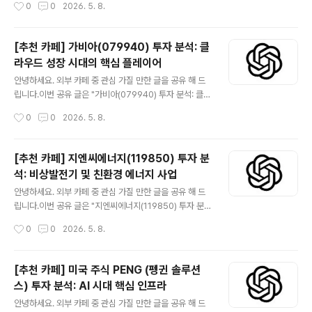
작성시간
0
0
2026. 5. 8.
심층적인 정보를 제공하고자 합니다. 😅관심 있는 분들은
50)은 대한민국을 대표하는 유서 깊은 기업 집단인 두산그
읽어 보시..
룹의 지주회사입니다. 전통적인 중공업 및 건설 분야를 넘
어 에너지, 산업차량, 로보틱스, 연료전지 등 미래 성장 동
[추천 카페] 가비아(079940) 투자 분석: 클
력을 확보하며 사업 포트폴리오를 다각화하고 있습니다.
라우드 성장 시대의 핵심 플레이어
특히 친환경 에너지 솔루션과 첨단 기술 분야에 대한 투자
글 내용
를 확대하며 지속 가능한 성장을 추구하는 점은 투자자들
안녕하세요. 외부 카페 중 관심 가질 만한 글을 공유 해 드
에게 매력적인 포인트입니다. 안정적인 배당 정책과 자회
립니다.이번 공유 글은 "가비아(079940) 투자 분석: 클라
사들의 실적 개선은 주주 가치 제고에 기여할 수 있으며, 글
우드 성장 시대의 핵심 플레이어" 입니다.더보기※ 가비아
작성시간
0
0
2026. 5. 8.
로벌 경제 상황과 신사업의 성공적인 안착 여부가 향후 주
(079940)는 국내 대표적인 IT 인프라 서비스 기업으로,
가 흐름의 주요 변수가 될 ..
도메인, 웹호스팅을 시작으로 클라우드, IDC, 보안 솔루션,
쇼핑몰 솔루션 등 광범위한 서비스를 제공하며 안정적인
[추천 카페] 지엔씨에너지(119850) 투자 분
사업 기반을 구축했습니다. 특히, 빠르게 성장하는 클라우
석: 비상발전기 및 친환경 에너지 사업
드 시장에서 적극적인 투자와 기술력 확보를 통해 경쟁 우
글 내용
위를 점하고 있으며, 디지털 전환 가속화의 수혜를 입고 있
안녕하세요. 외부 카페 중 관심 가질 만한 글을 공유 해 드
습니다. 데이터 산업의 성장이 지속될수록 가비아의 서비
립니다.이번 공유 글은 "지엔씨에너지(119850) 투자 분
스는 더욱 중요해질 것으로 전망됩니다. 본 분석글은 가비
석: 비상발전기 및 친환경 에너지 사업" 입니다.더보기※ 지
작성시간
0
0
2026. 5. 8.
아의 사업 모델, 성장 동력, 리스크 요인 등을 면밀히 검토
엔씨에너지(119850)는 국내 비상발전기 시장의 선두주자
하여 투자자 여러분의..
이자 친환경 에너지 사업으로 영역을 확장하고 있는 기업
입니다. 데이터센터 증설과 신재생에너지 정책 강화에 따
[추천 카페] 미국 주식 PENG (펭귄 솔루션
른 성장 잠재력을 가지고 있으며, 특히 바이오가스 발전 사
스) 투자 분석: AI 시대 핵심 인프라
업은 미래 성장 동력으로 주목받고 있습니다. 본 글은 지엔
글 내용
씨에너지의 사업 모델, 재무 현황, 투자 포인트 및 리스크
안녕하세요. 외부 카페 중 관심 가질 만한 글을 공유 해 드