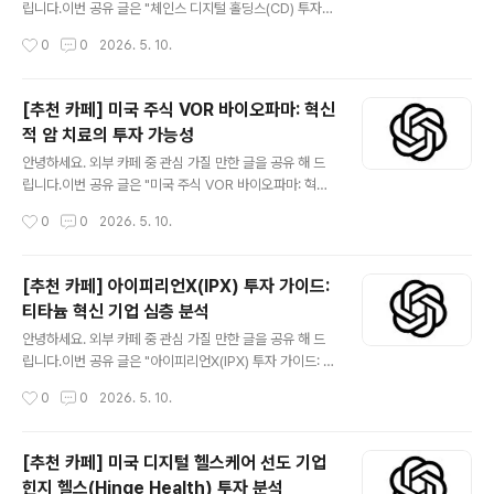
제라는 거대한 흐름 속에서 견고한 시장 지위와 함께 높은
립니다.이번 공유 글은 "체인스 디지털 홀딩스(CD) 투자
성장 잠재력을 보유하고 있습니다. 특히 이번 합병을 통해
심층 분석: 블록체인 미래를 위한 가이드" 입니다.더보기※
작성시간
0
0
2026. 5. 10.
양사의 기술력과 시장 점유율이 결합되어 시너지 효과가
미국 주식 시장에 상장된 체인스 디지털 홀딩스(Chains D
기대되며, ..
igital Holdings, 티커: CD)는 블록체인 및 디지털 자산
생태계의 핵심 플레이어로 주목받고 있습니다. 이 회사는
[추천 카페] 미국 주식 VOR 바이오파마: 혁신
혁신적인 기술 솔루션을 통해 차세대 금융 및 데이터 인프
적 암 치료의 투자 가능성
라를 구축하며, 탈중앙화 경제의 성장에 기여하고 있습니
글 내용
다. 본 심층 분석은 CD의 비즈니스 모델, 성장 잠재력, 내
안녕하세요. 외부 카페 중 관심 가질 만한 글을 공유 해 드
재된 위험 요소, 그리고 투자 시 고려해야 할 주요 재무 및
립니다.이번 공유 글은 "미국 주식 VOR 바이오파마: 혁신
기술적 관점을 제공하여 현명한 투자 결정을 돕고자 합니
적 암 치료의 투자 가능성" 입니다.더보기※ 보어 바이오파
작성시간
0
0
2026. 5. 10.
다. 블록체인 기술의 광범위한 채택과 디지털 자산 시장의
마(Vor Biopharma, 티커: VOR)는 혁신적인 세포 치료
확장은..
제를 개발하는 임상 단계의 바이오 제약 회사입니다. 특히
급성 골수성 백혈병(AML)과 같은 혈액암 환자를 위한 새
[추천 카페] 아이피리언X(IPX) 투자 가이드:
로운 치료 전략을 제시하며 주목받고 있습니다. 이 회사의
티타늄 혁신 기업 심층 분석
핵심 기술은 '조작된 조혈모세포(eHSC)' 플랫폼으로, 이
글 내용
식된 건강한 세포를 특정 표적 치료제로부터 보호하여 암
안녕하세요. 외부 카페 중 관심 가질 만한 글을 공유 해 드
세포만을 선택적으로 제거할 수 있도록 합니다. 현재 주요
립니다.이번 공유 글은 "아이피리언X(IPX) 투자 가이드: 티
파이프라인인 VOR301(trem-cel)은 CD33 표적 치료
타늄 혁신 기업 심층 분석" 입니다.더보기※ 미국 주식 시장
작성시간
0
0
2026. 5. 10.
와 함께 AML 환자의 치료 효과를 극대화하는 것을 목표로
에 상장된 아이피리언X(iperionX, ADR: IPX)는 지속 가
임상 시..
능한 저비용 티타늄 생산을 목표로 하는 혁신적인 기업입
니다. 전통적인 티타늄 생산 방식의 높은 비용과 환경 문제
[추천 카페] 미국 디지털 헬스케어 선도 기업
에 대한 해결책을 제시하며, 재활용 티타늄과 독자적인 생
힌지 헬스(Hinge Health) 투자 분석
산 기술을 통해 항공우주, 국방, 전기차, 3D 프린팅 등 다양