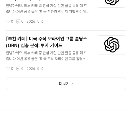
글 내용
요 요인들을 심층 분석하여 투자자 여러분께 객관적인 정
안녕하세요. 외부 카페 중 관심 가질 만한 글을 공유 해 드
보를 제공하고자 합니다. 자율주행 시장의 성장 잠재력과
립니다.이번 공유 글은 "미국 친환경 에너지 기업 에이메티
Aurora의 기술력을 바탕으로 한 미래 가치를 함께 살펴보
스(AMTX) 심층 분석: 투자 가이드" 입니다.더보기※ 에이
작성시간
0
0
2026. 5. 6.
겠습니다. 😅관심 있는 분들은 읽어 보시기 바랍니다. 카..
메티스(Aemetis, AMTX)는 지속 가능한 바이오 연료 및
바이오화학 제품 생산을 선도하는 미국 기업입니다. 캘리
포니아에 본사를 둔 이 회사는 옥수수 에탄올, 재생 가능한
[추천 카페] 미국 주식 오라이언 그룹 홀딩스
디젤, 그리고 지속 가능한 항공 연료(SAF) 등을 주요 제품
(ORN) 심층 분석: 투자 가이드
으로 삼아 기후 변화 대응과 친환경 에너지 전환에 핵심적
글 내용
인 역할을 수행하고 있습니다. 전 세계적으로 저탄소 경제
안녕하세요. 외부 카페 중 관심 가질 만한 글을 공유 해 드
로의 전환이 가속화되면서, 에이메티스는 정부의 강력한
립니다.이번 공유 글은 "미국 주식 오라이언 그룹 홀딩스
친환경 정책 지원과 재생 에너지 시장의 폭발적인 성장을
(ORN) 심층 분석: 투자 가이드" 입니다.더보기※ 오라이언
작성시간
0
0
2026. 5. 6.
바탕으로 높은 성장 잠재력을 인정받고 있습니다. 특히, 최
그룹 홀딩스(Orion Group Holdings, 티커: ORN)는 미
첨단 바이오매스 전환..
국 내 건설 및 유지보수 서비스 분야의 선도적인 기업입니
다. 해양 및 육상 인프라 프로젝트를 주로 수행하며, 에너
더보기
지, 교통, 산업 등 다양한 부문에 걸쳐 사업을 영위하고 있
습니다. 안정적인 수주 잔고와 인프라 투자 확대라는 거시
적 환경은 ORN의 성장 잠재력을 높이는 요인입니다. 본
분석은 ORN의 사업 모델, 재무 성과, 투자 시 고려할 사항
등을 심층적으로 다루어 투자자 여러분의 의사결정에 도움
을 드리고자 합니다. 😅관심 있는 분들은 읽어 보시기 바랍
니..