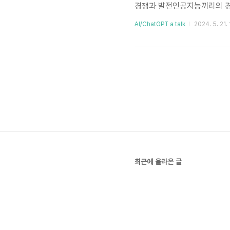
경쟁과 발전인공지능끼리의 경쟁은
Adversarial Networ
AI/ChatGPT a talk
2024. 5. 21. 
있습니다. 생성자(Generator
이터를 만들고, 판별자는 이를
니다.인공지능의 윤리적 문제그
최근에 올라온 글