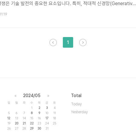
 기술 발전의 중요한 요소입니다. 특히, 적대적 신경망(Generative
ks, GANs)은 두 개의 인공지능 모델이 서로 경쟁하면서 학습하는 구조를 가지고
11:19
)와 판별자(Discriminator)가 서로 경쟁하며, 생성자는 점점 더 정교한 
 구분하는 능력을 키웁니다. 이런 경쟁을 통해 두 모델 모두 성능이 향상
러나 이러한 경쟁이 항상 긍정적인..
1
«
2024/05
»
Total
일
월
화
수
목
금
토
Today
1
2
3
4
Yesterday
5
6
7
8
9
10
11
12
13
14
15
16
17
18
19
20
21
22
23
24
25
26
27
28
29
30
31