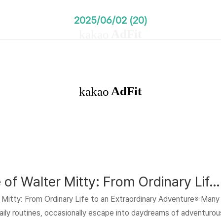
2025/06/02 (20)
The Secret Life of Walter Mitty: From Ordinary Life to an Extraordinary Adventure
 Mitty: From Ordinary Life to an Extraordinary Adventure※ Many
 daily routines, occasionally escape into daydreams of adventurou