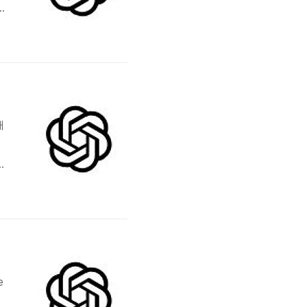
t
 a
때
평
e