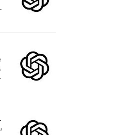
를
어
팅
단
적
e, and Investment Strategies
u