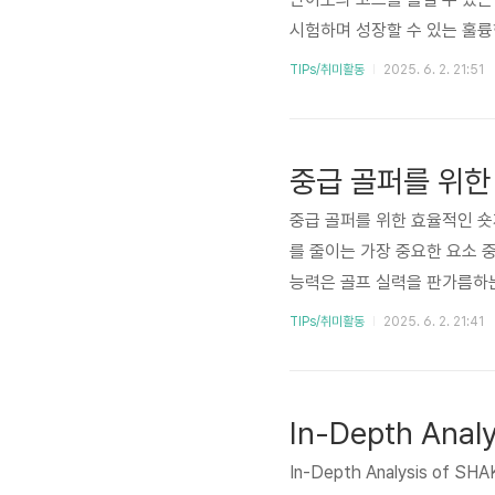
시험하며 성장할 수 있는 훌륭
은 훈련의 결과를 확인할 수 
TIPs/취미활동
2025. 6. 2. 21:51
외 명문 골프장 리스트를 소개
필드에서 색다른 경험과 성취감
위한 장소를 넘어 자연과 설계
이러한 ..
중급 골퍼를 위한 효율적인 숏
를 줄이는 가장 중요한 요소 중
능력은 골프 실력을 판가름하
순한 실력 향상을 넘어 자신감
TIPs/취미활동
2025. 6. 2. 21:41
인 숏게임 공략법과 연습 팁, 
을 만들어 보십시오! 😅 1.
한 경기에 사용되는 샷 중 약 
In-Depth Analysis of SHAK