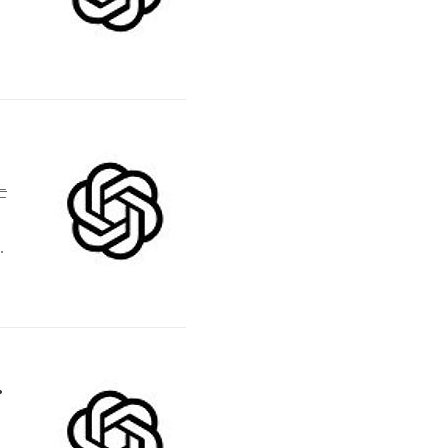
n
는
니
 성장하는 방법