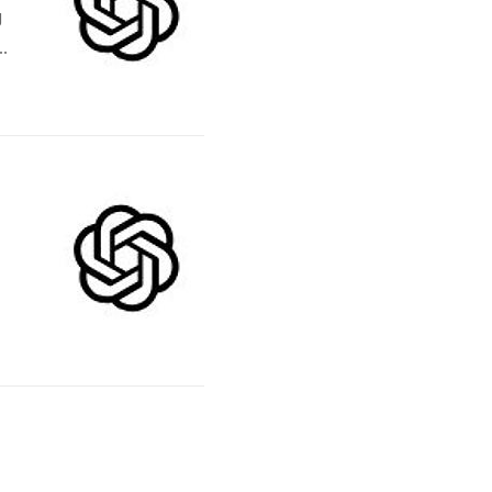
g
a
o
회
야