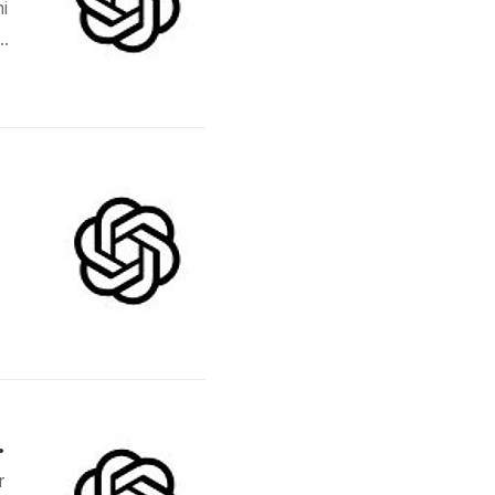
i
d
a
요
ok, and Investment Strategies
r