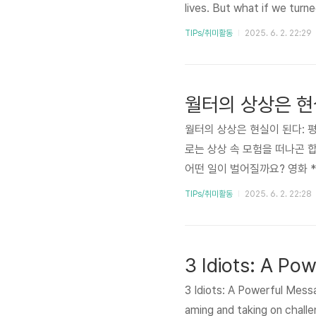
lives. But what if we turn
er Mitty' tells the story 
TIPs/취미활동
2025. 6. 2. 22:29
grand adventure. Through h
월터의 상상은 현실이 된다: 
로는 상상 속 모험을 떠나곤 
어떤 일이 벌어질까요? 영화 *'월터
범한 직장인 월터가 상상 속 
TIPs/취미활동
2025. 6. 2. 22:28
담고 있습니다. 오늘은 이 감
펴보겠습니다. 😅 1. 영화 소개
Walter Mitty)감독: 벤 스틸러 
3 Idiots: A Powerful Mes
aming and taking on challe