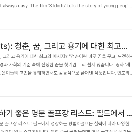
t always easy. The film '3 Idiots' tells the story of young people
 in a way that is both humorous and deeply moving. Set within I
al system, it..
세 얼간이 (3 Idiots): 청춘, 꿈, 그리고 용기에 대한 최고의 메시지
청춘, 꿈, 그리고 용기에 대한 최고의 메시지※ "청춘이란 바로 꿈을 꾸고, 도전하
경과 사회의 기준 속에 진정한 꿈을 찾기란 그리 쉽지 않습니다. 영화 '세
이러한 젊은이들의 고민을 유쾌하면서도 감동적으로 풀어낸 작품입니다. 인도의
 세 친구들의 특별한 모험과 도전을 통해 우리에게 중요한 메시지를 전합
화가 왜 우리 모두가 꼭 한 번 봐야 할 작품인지 살펴보겠습니다." 😅 1. 영
간이 (3 Idiots)감독: 라지쿠마르 히라니 (Rajkumar Hirani)출연: 아
다반, 샤..
중급 골퍼가 도전하기 좋은 명문 골프장 리스트: 필드에서
문 골프장 리스트: 필드에서 성장하는 방법※ 골프는 실력에 따라 다양한
 매력이 있는 스포츠입니다. 특히 중급 골퍼들에게 명문 골프장은 실력을