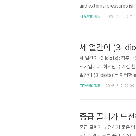
and external pressures isn'
navigating these struggles
TIPs/취미활동
2025. 6. 2. 22:11
dia's competitive education
세 얼간이 (3 Idiots): 
시기입니다. 하지만 주어진 환
얼간이 (3 Idiots)'는 
교육 시스템 안에서 벌어지는
TIPs/취미활동
2025. 6. 2. 22:09
다. 오늘은 '세 얼간이'라는 영
화 소개 및 주요 줄거리제목: 세 얼
미르 칸 (Aamir Khan), R. 마
중급 골퍼가 도전하기 좋은 명
난이도의 코스를 즐길 수 있는