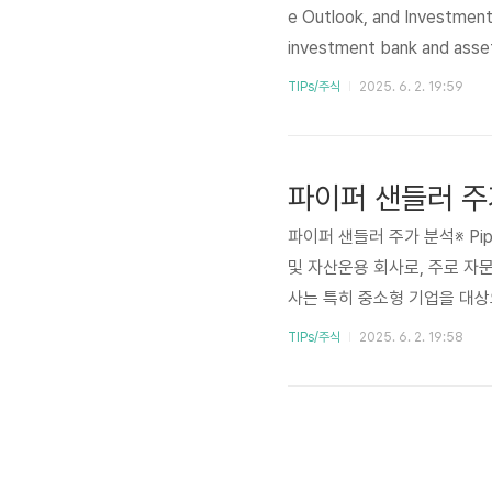
e Outlook, and Investment
investment bank and asset 
pital market transactions,
TIPs/주식
2025. 6. 2. 19:59
ut a strong position by focu
파이퍼 샌들러 주
파이퍼 샌들러 주가 분석※ Pipe
및 자산운용 회사로, 주로 자문
사는 특히 중소형 기업을 대상
바탕으로 두각을 나타내고 있습
TIPs/주식
2025. 6. 2. 19:58
정적인 금융 기반을 확보했으며
습니다. 그러나, 금융 서비스
할 부분입니다.본 글에서는 PI