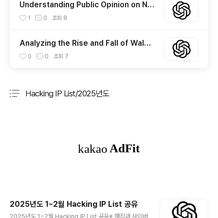
Understanding Public Opinion on Nu
nu TV: The Controversial Illegal Stre
1
0
조회
8
aming Site in Korea
Analyzing the Rise and Fall of Walma
rt’s Stock Price: Key Drivers and Tre
0
0
조회
7
nds
Hacking IP List/2025년도
분류 전체보기
주요 글 목록
2025년도 1~2월 Hacking IP List 공유
글 내용
2025년도 1~2월 Hacking IP List 공유※ 해킹과 사이버