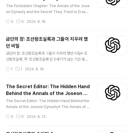
글 내용
et They Tried to Erase
는 과정이었습니다. 성실성과 헌신으로 잘 알려진 임명
The Forbidden Chapter: The Annals of the Jose
된 역사가 그룹이 법정의 일상적인 사건을 기록하는 임무
on Dynasty and the Secret They Tried to Erase
를 맡았습니다. 그들은 일상적인 세부사항부터 중요한 정
※ The Annals of the Joseon Dynasty, or "Joseon
작성시간
0
0
2024. 8. 18.
치적 결정에 이르기까지 모든 것을 기록했고, 그들의..
Wangjo Sillok," are one of Korea’s most treasure
d historical documents, chronicling the reigns of
25 kings over more than five centuries. These
금단의 장: 조선왕조실록과 그들이 지우려 했
meticulously recorded annals are celebrated fo
던 비밀
r their depth, accuracy, and impartiality. Howev
글 내용
er, within this vast hi..
금단의 장: 조선왕조실록과 그들이 지우려 했던 비밀※ 조
선왕조실록, 즉 '조선왕조실록'은 5세기가 넘는 기간 동안
25명의 왕의 통치를 기록한 한국의 가장 귀중한 역사 문서
작성시간
1
1
2024. 8. 18.
중 하나입니다. 세심하게 기록된 이 연대기는 깊이, 정확성,
공정성으로 인해 높이 평가됩니다. 하지만 이 방대한 역사
기록 보관소에는 너무 논란이 많아 역사에서 거의 지워진
The Secret Editor: The Hidden Hand
이야기가 들어 있습니다. 이 이야기는 왕실이 군주제의 이
Behind the Annals of the Joseon Dy
미지를 보호하기 위해 어떤 노력을 기울였는지 보여주는
글 내용
nasty
금지된 장입니다. 배경: 연대기의 불굴의 완전성연대기
The Secret Editor: The Hidden Hand Behind the
는 왕의 통치 기간 동안 일어난 모든 중요한 사건을 기록하
Annals of the Joseon Dynasty※ The Annals of th
는 임무를 맡은 역사가들이 편집했습니다. 이들 역사가들
e Joseon Dynasty, known as the "Joseon Wangj
작성시간
0
0
2024. 8. 13.
에게는 특별한 자유, 심지어 형벌 면제까지 부여되어 왕
o Sillok," are an invaluable treasure of Korean hi
의 보복에 대한 두려움 없이 진실을 기록..
story, offering an unparalleled record of the dail
y events, decisions, and intrigues that shaped t