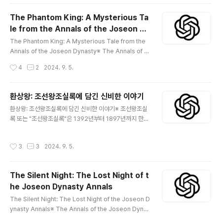
하면서 한국 왕실 역사를 엿볼 수 있는 특별한 기회를 제공
합니다. 그러나 이러한 정확한 기록에도 미스터리가 담겨
The Phantom King: A Mysterious Ta
있습니다. 이 이야기는 논리를 거스르고 답보다 더 많은 질
le from the Annals of the Joseon Dy
문을 제기하는 것 같습니다. 그러한 이야기 ​​중 하나는 수세
글 내용
nasty
기 동안 역사가들을 당황하게 만들었던 설명할 수 없는 사
The Phantom King: A Mysterious Tale from the
건인 사라진 법정 사건입니다. 배경: 조선의 무오한 역사가
Annals of the Joseon Dynasty※ The Annals of th
들조선왕조는 왕실 역사가들에게 엄청난 신뢰를 두었습니
e Joseon Dynasty, or "Joseon Wangjo Sillok," ar
작성시간
4
2
2024. 9. 5.
다. 그들의 임무는 매우 중요했습니다. 외교 회의부터 왕
e a treasure trove of historical records, offering
과 신하 간의 개인적인 대화에 ..
deep insights into the political, cultural, and per
sonal lives of the rulers of Korea from 1392 to 1
환상왕: 조선왕조실록에 담긴 신비한 이야기
897. These annals, consisting of over 1,800 volu
글 내용
환상왕: 조선왕조실록에 담긴 신비한 이야기※ 조선왕조실
mes, are a testament to the meticulous docume
록 또는 "조선왕조실록"은 1392년부터 1897년까지 한국
ntation of one o..
통치자들의 정치적, 문화적, 개인적 삶에 대한 깊은 통찰력
을 제공하는 역사적 기록의 보고입니다. 1,800권이 넘는
작성시간
3
3
2024. 9. 5.
책으로 구성된 이 책은 세계 역사상 가장 오랫동안 통치했
던 왕조 중 하나를 꼼꼼하게 기록했다는 증거입니다. 그러
나 이러한 상세한 설명에는 너무나 이상하고 신비한 이야
The Silent Night: The Lost Night of t
기가 담겨 있어 수세기 동안 학자들을 당혹스럽게 만들고
he Joseon Dynasty Annals
전설에 불을 붙였습니다. 실록에 잠깐 등장했지만 기록에
글 내용
서 완전히 사라진 통치자 환왕의 이야기입니다. 배경: 조선
The Silent Night: The Lost Night of the Joseon D
의 무결점 기록조선왕조의 역사가들은 왕의 사적인 대화부
ynasty Annals※ The Annals of the Joseon Dyna
터 의회에서 논의된 정책에 이르기까지 궁중의 일상적
sty, or "Joseon Wangjo Sillok," stand as one of K