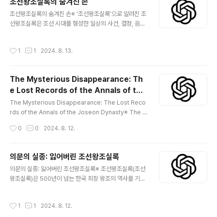
조선왕조실록의 숨겨진 손
he Joseon era. Spanning over five centuries an
글 내용
조선왕조실록의 숨겨진 손※ '조선왕조실록'으로 알려진 조
d meticulously documented, these annals are r
선왕조실록은 조선 시대를 형성한 일상의 사건, 결정, 음모
enowned for their accur..
에 대한 비교할 수 없는 기록을 제공하는 한국 역사의 귀중
한 보물입니다. 5세기에 걸쳐 꼼꼼하게 기록된 이 연대기
작성시간
1
1
2024. 8. 13.
는 정확성과 객관성으로 유명합니다. 그러나 공정성의 베
일 뒤에는 왕조의 서사를 비밀리에 형성한 신비한 인물과
관련된 매혹적인 이야기가 숨어 있습니다. 설정: 절대적
The Mysterious Disappearance: Th
인 객관성의 연대기조선왕조는 역사기록의 완전성을 매
e Lost Records of the Annals of the
우 중요하게 여겼다. 연대기가 편견 없이 유지되도록 하
글 내용
Joseon Dynasty
기 위해 연대기를 편집한 관리들은 자신의 작업을 통치하
The Mysterious Disappearance: The Lost Reco
는 왕이나 다른 궁정 관리들과 공유하는 것이 금지되었습
rds of the Annals of the Joseon Dynasty※ The A
니다. 이 역사가들은 보복에 대한 두려움 없이 진실을 포착
nnals of the Joseon Dynasty (Joseon Wangjo Sil
작성시간
0
0
2024. 8. 12.
하는 것이 그들의 의무였기 때문에 상당한 자율성을 부여
lok) are one of the most comprehensive histori
받..
cal records in the world, documenting over 500
years of Korea’s longest-reigning dynasty. Spa
의문의 실종: 잃어버린 조선왕조실록
nning 1,893 volumes and covering the reigns of
글 내용
의문의 실종: 잃어버린 조선왕조실록※ 조선왕조실록(조선
25 kings, these annals provide a detailed accou
왕조실록)은 500년이 넘는 한국 최장 왕조의 역사를 기록
nt of the daily affairs, state..
한 세계에서 가장 포괄적인 역사 기록 중 하나입니다. 1,89
3권에 달하는 이 실록은 25명의 왕의 재위 기간을 다루고
작성시간
1
1
2024. 8. 12.
있으며, 조선 시대의 일상사, 국정, 주목할 만한 사건을 자