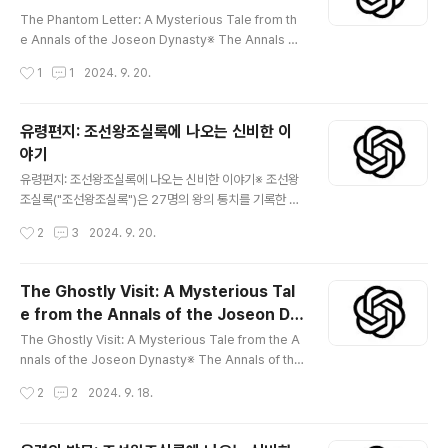
글 내용
Dynasty
The Phantom Letter: A Mysterious Tale from th
e Annals of the Joseon Dynasty※ The Annals of
the Joseon Dynasty("Joseon Wangjo Sillok") are
작성시간
1
1
2024. 9. 20.
a meticulously detailed record of over 500 year
s of history, documenting the reigns of 27 king
s. Yet, amidst these formal records of royal dec
유령편지: 조선왕조실록에 나오는 신비한 이
rees, wars, and political affairs, there exists a sc
야기
attering of mysteries that stir the imagination. O
글 내용
ne of the most i..
유령편지: 조선왕조실록에 나오는 신비한 이야기※ 조선왕
조실록("조선왕조실록")은 27명의 왕의 통치를 기록한 5
00년 이상의 역사를 치밀하게 기록한 기록입니다. 그러나
작성시간
2
3
2024. 9. 20.
왕의 칙령, 전쟁, 정치 사건에 대한 이러한 공식적인 기록
중에는 상상력을 자극하는 미스터리가 산재해 있습니다.
가장 흥미로운 것 중 하나는 합리적인 설명을 거부하고 수
The Ghostly Visit: A Mysterious Tal
세기 동안 역사가들을 당황하게 만든 사건인 유령의 편지
e from the Annals of the Joseon Dy
에 대한 이야기입니다. 중종 통치 기간에 기록된 이 이상한
글 내용
nasty
사건은 연대기에서 가장 수수께끼 같은 항목 중 하나로 남
The Ghostly Visit: A Mysterious Tale from the A
아 있으며, 이것이 정치적 계략인지, 초자연적 사건인지, 아
nnals of the Joseon Dynasty※ The Annals of the
니면 그 사이에 있는 것인지 궁금해지게 합니다. 중종대왕
Joseon Dynasty("Joseon Wangjo Sillok") are a
작성시간
2
2
2024. 9. 18.
중종(재위 1506~1544)은 조선의 11대 왕으로 한국 역사
monumental collection of historical records, ca
상 가장 폭정적인 통치자 중 한..
pturing every detail of life in Korea’s longest-rei
gning dynasty. Spanning over five centuries, the