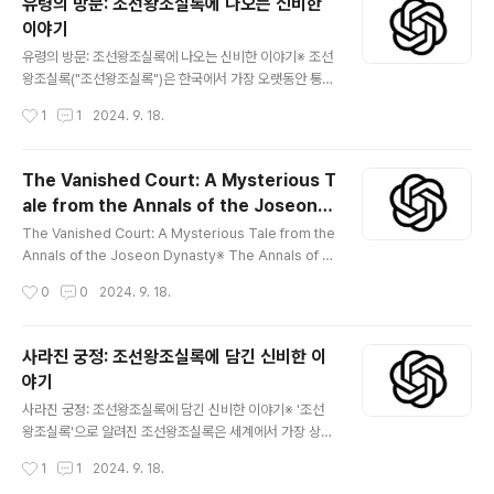
유령의 방문: 조선왕조실록에 나오는 신비한
se annals offer an extraordinary look at the polit
이야기
ical, social, and cultural events that shaped the n
글 내용
ation. Howev..
유령의 방문: 조선왕조실록에 나오는 신비한 이야기※ 조선
왕조실록("조선왕조실록")은 한국에서 가장 오랫동안 통치
했던 왕조의 삶의 모든 세부 사항을 포착하는 기념비적인
작성시간
1
1
2024. 9. 18.
역사 기록 모음입니다. 5세기에 걸쳐 작성된 이 연대기는
국가를 형성한 정치적, 사회적, 문화적 사건에 대한 특별한
시각을 제공합니다. 그러나 이러한 사실적 설명에는 설명
The Vanished Court: A Mysterious T
할 수 없는 이상하고 으스스한 이야기가 자리잡고 있습니
ale from the Annals of the Joseon D
다. 그러한 이야기 ​​중 하나는 17세기 후반 숙종 통치 중에
글 내용
ynasty
발생한 불안한 사건인 유령 방문의 미스터리입니다. 이 이
The Vanished Court: A Mysterious Tale from the
야기는 여러 세대에 걸쳐 역사가들을 당혹스럽게 만들었으
Annals of the Joseon Dynasty※ The Annals of th
며 연대기에 기록된 가장 잊혀지지 않는 에피소드 중 하나
e Joseon Dynasty, known as "Joseon Wangjo Sil
작성시간
0
0
2024. 9. 18.
로 남아 있습니다. 배경: 격동의 숙종대왕숙종(1661~172
lok," are among the most detailed historical rec
0)은 조선왕조의 가장 영향력 있..
ords in the world. Spanning over 472 years and
1,800 volumes, they provide an extraordinary gl
사라진 궁정: 조선왕조실록에 담긴 신비한 이
impse into Korea’s royal history, meticulously ch
야기
ronicling the lives, decisions, and intrigues of th
글 내용
e Joseon kings. Ye..
사라진 궁정: 조선왕조실록에 담긴 신비한 이야기※ '조선
왕조실록'으로 알려진 조선왕조실록은 세계에서 가장 상세
한 역사 기록 중 하나입니다. 472년에 걸쳐 1,800권에 달
작성시간
1
1
2024. 9. 18.
하는 이 책은 조선 왕들의 삶과 결정, 음모를 꼼꼼하게 기록