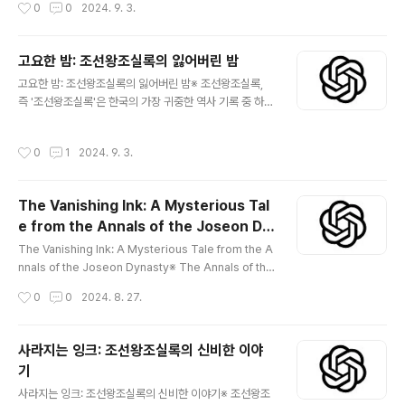
작성시간
0
0
2024. 9. 3.
인 사건을 기록하는 특별한 책임을 맡았습니다. ..
orea’s most treasured historical records. Thes
e meticulously detailed chronicles span 472 ye
ars and offer a window into the daily life, decisio
고요한 밤: 조선왕조실록의 잃어버린 밤
ns, and intrigues of the Korean court. Yet, buried
글 내용
고요한 밤: 조선왕조실록의 잃어버린 밤※ 조선왕조실록,
within this vast archive is a peculiar and perplex
즉 '조선왕조실록'은 한국의 가장 귀중한 역사 기록 중 하나
ing mystery—a..
입니다. 이 세심하게 상세한 연대기는 472년에 걸쳐 한국
궁중의 일상생활, 결정, 음모를 엿볼 수 있는 창을 제공합니
작성시간
0
1
2024. 9. 3.
다. 하지만 이 광대한 기록 보관소에는 역사 자체에서 사라
진 듯한 밤이라는 독특하고 당혹스러운 미스터리가 묻혀
있습니다. 오늘날까지도 역사가들을 당혹스럽게 만들고 있
The Vanishing Ink: A Mysterious Tal
는 조선의 잃어버린 밤 이야기이다. 설정: 깨지지 않는 역사
e from the Annals of the Joseon Dy
의 사슬조선의 왕실 역사가들은 큰 의례부터 왕실의 일상
글 내용
nasty
생활에 이르기까지 왕국의 모든 중요한 사건을 기록하
The Vanishing Ink: A Mysterious Tale from the A
는 막중한 책임을 맡았습니다. 그들의 기록은 깨지지 않
nnals of the Joseon Dynasty※ The Annals of the
고, 수 세기에 걸쳐 끈끈한 진실의 사슬로 이어지도록 되
Joseon Dynasty, or "Joseon Wangjo Sillok," are
작성시간
0
0
2024. 8. 27.
어 있었습니다. 역사가들은 교대로 일하면서 ..
a monumental collection of historical records, m
eticulously documenting the reigns of 25 kings
over more than five centuries. These annals are
사라지는 잉크: 조선왕조실록의 신비한 이야
celebrated for their unparalleled accuracy and
기
detail, offering a comprehensive view of Kore
글 내용
a’s past. Yet, among t..
사라지는 잉크: 조선왕조실록의 신비한 이야기※ 조선왕조