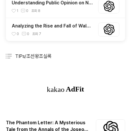
Understanding Public Opinion on Nu
nu TV: The Controversial Illegal Stre
1
0
조회
8
aming Site in Korea
Analyzing the Rise and Fall of Walma
rt’s Stock Price: Key Drivers and Tre
0
0
조회
7
nds
TIPs/조선왕조실록
분류 전체보기
주요 글 목록
The Phantom Letter: A Mysterious
Tale from the Annals of the Joseon