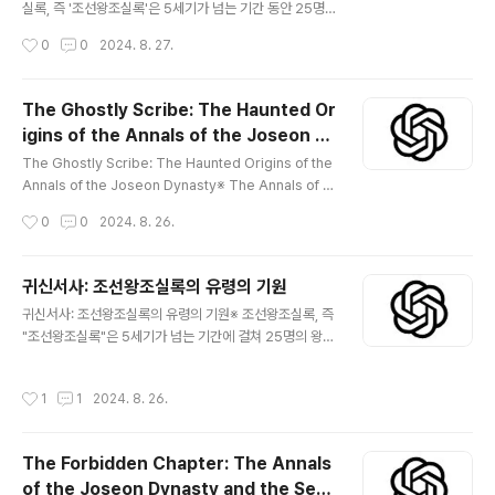
실록, 즉 '조선왕조실록'은 5세기가 넘는 기간 동안 25명
의 왕의 통치를 꼼꼼하게 기록한 기념비적인 역사 기록 모
작성시간
0
0
2024. 8. 27.
음집입니다. 이 연대기는 한국의 과거에 대한 포괄적인 시
각을 제공하며 비교할 수 없는 정확성과 세부사항으로 유
명합니다. 하지만 수천 페이지 중에는 초자연적이고 설명
The Ghostly Scribe: The Haunted Or
할 수 없는 일을 암시하는 신비로운 이야기가 들어 있습니
igins of the Annals of the Joseon D
다. 이것은 여러 세대에 걸쳐 역사가들을 혼란스럽게 만들
글 내용
ynasty
었던 수수께끼인 사라지는 잉크에 대한 이야기입니다. 배
The Ghostly Scribe: The Haunted Origins of the
경: 왕실 역사가들의 신성한 신뢰연대기는 왕의 통치 기
Annals of the Joseon Dynasty※ The Annals of th
간 동안 모든 중요한 사건을 기록하는 임무를 맡은 헌신적
e Joseon Dynasty, or "Joseon Wangjo Sillok," ar
작성시간
0
0
2024. 8. 26.
인 왕실 역사가들에 의해 편찬되었습니다. 이 역사가들
e among the most detailed and respected histo
은 진실성과 진실에 대한 헌신으로 선택되었으며, 그들의 ..
rical records in the world, documenting the reig
ns of 25 kings across more than five centuries.
귀신서사: 조선왕조실록의 유령의 기원
Revered for their accuracy and meticulousness,
글 내용
귀신서사: 조선왕조실록의 유령의 기원※ 조선왕조실록, 즉
these annals serve as a window into Korea’s pa
"조선왕조실록"은 5세기가 넘는 기간에 걸쳐 25명의 왕의
st. But hidden within th..
통치를 기록한 세계에서 가장 상세하고 존경받는 역사 기
록 중 하나입니다. 정확성과 세심함으로 존경받는 이 연대
작성시간
1
1
2024. 8. 26.
기는 한국의 과거를 엿볼 수 있는 창구 역할을 합니다. 그러
나 이러한 기록의 창조에는 신비롭고 으스스한 이야기가
숨겨져 있습니다. 유령 서기관의 이야기는 역사의 연대기
The Forbidden Chapter: The Annals
에 여전히 남아 있습니다. 배경: 왕실 역사가의 신성한 의무
of the Joseon Dynasty and the Secr
조선실록을 기록하는 과정은 엄청난 책임과 비밀이 따르