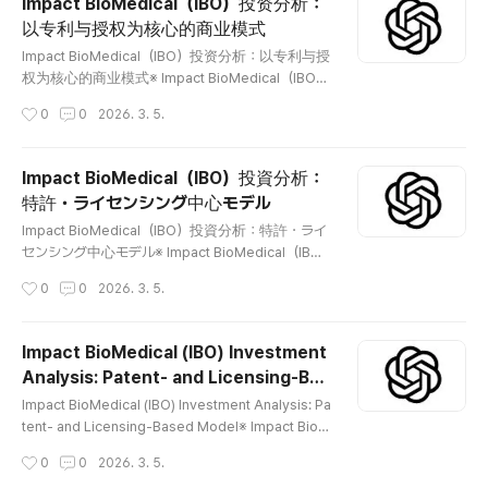
Impact BioMedical（IBO）投资分析：
rmacéuticas y de productos de consumo, adem
以专利与授权为核心的商业模式
ás de algunas ventas directas. Entre sus tecnol
글 내용
ogías principales divulgadas se i..
Impact BioMedical（IBO）投资分析：以专利与授
权为核心的商业模式※ Impact BioMedical（IBO）
是一家生物/健康（bio/wellness）公司，通过与
작성시간
0
0
2026. 3. 5.
制药公司、消费品公司等开展许可授权与联合开
发（里程碑收入与版税），并辅以部分直接销售来
推进商业化。其披露的核心技术包括 Linebacke
Impact BioMedical（IBO）投資分析：
r、Laetose、3F、Equivir 等。公司在**2024年9
特許・ライセンシング中心モデル
月完成IPO（发行1,500,000股、发行价每股3.00
글 내용
美元、净募资约372.6万美元）**后，于 NYSE A
Impact BioMedical（IBO）投資分析：特許・ライ
merican（代码：IBO） 开始交易。 😅 📖 Compan
センシング中心モデル※ Impact BioMedical（IB
y Introduction根据披露文件，Impact BioMedical
O）は、製薬会社や消費財企業とのライセンス契
작성시간
0
0
2026. 3. 5.
（IBO）在生物医药、OTC/面向消费者的健康产品
約および共同開発（マイルストーン収入・ロイヤル
（D2C wellness）以及药物发现等领域开发并布
ティ）、ならびに一部の直接販売を通じて商業化
局专利技术，并通过战略合作推进**授权许可..
を進めるバイオ／ウェルネス企業です。開示されて
Impact BioMedical (IBO) Investment
いる主要技術にはLinebacker、Laetose、3F、Eq
Analysis: Patent- and Licensing-Bas
uivirがあります。2024年9月のIPO（1,500,000
글 내용
ed Model
株、公開価格1株あたり3.00ドル、純調達額約37
Impact BioMedical (IBO) Investment Analysis: Pa
2.6万ドル）後、NYSE American（ティッカー：IB
tent- and Licensing-Based Model※ Impact BioM
O）で取引を開始しました。 😅 📖 Company Intro
edical (IBO) is a bio/wellness company pursuing
작성시간
0
0
2026. 3. 5.
ductionImpact BioMedical（IBO）は、開示資料
commercialization through licensing and co-de