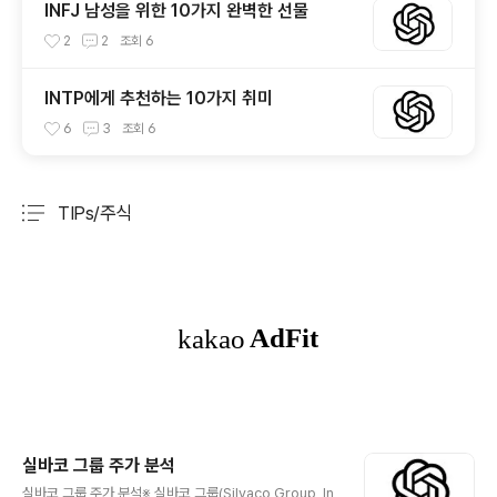
INFJ 남성을 위한 10가지 완벽한 선물
2
2
조회
6
INTP에게 추천하는 10가지 취미
6
3
조회
6
TIPs/주식
분류 전체보기
주요 글 목록
실바코 그룹 주가 분석
글 내용
실바코 그룹 주가 분석※ 실바코 그룹(Silvaco Group, In