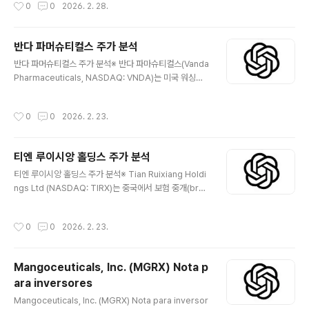
작성시간
0
0
2026. 2. 28.
과 과거 BEAM 구독형 매출을 공시해 왔습니다. 2023년
11월 Data Knights Acquisition Corp.와의 Business
Combination 이후 “OneMedNet Corporation”으
반다 파머슈티컬스 주가 분석
로 사명을 변경했으며, 보통주(ONMD)와 워런트(ONMD
글 내용
W)가 나스닥에 상장돼 있습니다. 😅 📖 Company Intro
반다 파머슈티컬스 주가 분석※ 반다 파마슈티컬스(Vanda
duction법인명/티커: OneMedNet Corporation / O
Pharmaceuticals, NASDAQ: VNDA)는 미국 워싱턴
NMD설립: 델라웨어(Delaware) 법인, 20..
D.C.에 본사를 둔 바이오제약사로, Fanapt(조현병/양극성
I형 조증·혼재 삽화), HETLIOZ(Non-24/스미스-마게니
작성시간
0
0
2026. 2. 23.
스 증후군 수면장애), PONVORY(재발형 다발성경화증),
NEREUS(성인 멀미 유발 구토 예방) 등 상업화 제품 포트
폴리오를 보유합니다. 2025년 총매출은 2억1,610만 달
티엔 루이시앙 홀딩스 주가 분석
러, 제품별 순매출은 Fanapt 1억1,730만 달러 / HETLIO
글 내용
Z 7,143만 달러 / PONVORY 2,737만 달러로 공시됐습
티엔 루이시앙 홀딩스 주가 분석※ Tian Ruixiang Holdi
니다. 😅 📖 Company Introduction법인명/티커: Van
ngs Ltd (NASDAQ: TIRX)는 중국에서 보험 중개(brok
da Pharmaceuticals Inc. / VNDA본사: 22..
erage) 서비스를 제공하는 기업이다. 공개 공시에 따르면,
회사는 기업 및 개인 고객을 대상으로 다양한 보험 상품을
작성시간
0
0
2026. 2. 23.
중개·유통하는 사업을 영위하고 있다. 투자자는 사업 구조,
수익 모델, 재무 상태, 주식 구조를 사실 중심으로 확인해야
한다. 😅 📖 Company IntroductionTian Ruixiang H
Mangoceuticals, Inc. (MGRX) Nota p
oldings Ltd는 중국에서 보험 중개 서비스를 제공하는 기
ara inversores
업이다. 회사는 생명보험, 손해보험 등 다양한 보험 상품을
글 내용
보험사와 고객 사이에서 중개하는 역할을 수행한다.공개
Mangoceuticals, Inc. (MGRX) Nota para inversor