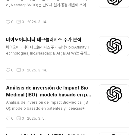
c., Nasdaq: SVCO)는 반도체 설계·공정 개발에 쓰이는
TCAD(Technology CAD), EDA(Electronic Design
Automation) 소프트웨어와 SIP(반도체 IP) 솔루션을 제
작성시간
0
0
2026. 3. 14.
공하는 회사로, AI 기반 디지털 트윈/모델링(FTCO 등)을
언급합니다. 2025년(연간) 실적 발표(2026-03-12) 기
준 매출 6,310만 달러(+6% YoY), GAAP 순손실 4,120
바이오어피니티 테크놀러지스 주가 분석
만 달러를 공표했습니다. 😅 📖 Company Introductio
글 내용
n회사명/티커: Silvaco Group, Inc. / SVCO상장/등록:
바이오어피니티 테크놀러지스 주가 분석※ bioAffinity T
보통주 SVCO, Nasdaq Global Select Market 등록
echnologies, Inc.(Nasdaq: BIAF; BIAFW)는 유세포
(공시)본사: 470..
분석(flow cytometry) + 머신러닝 기반 자동 분석(AI)을
활용해 객담(sputum) 검체로 폐암 등 폐질환을 비침습적
작성시간
0
0
2026. 3. 14.
으로 진단하는 플랫폼을 개발·상용화하는 기업입니다. 회
사의 1호 상업 제품인 CyPath® Lung는 자회사 Precisi
on Pathology Laboratory Services(PPLS)를 통해
Análisis de inversión de Impact Bio
LDT(Laboratory Developed Test)로 의사에게 판
Medical (IBO): modelo basado en pa
매/마케팅된다고 공시·보도자료에 기재돼 있습니다. 회사
글 내용
tentes y licencias
는 2025년(연간) 실적 발표에서 매출 620만 달러(2024
Análisis de inversión de Impact BioMedical (IB
년 940만 달러), 순손실 1,490만 달러(2024년 9..
O): modelo basado en patentes y licencias※ Im
pact BioMedical (IBO) es una empresa de bio/bi
작성시간
0
0
2026. 3. 5.
enestar que busca comercializar sus tecnologí
as mediante acuerdos de licencia y codesarroll
o (pagos por hitos y regalías) con compañías fa