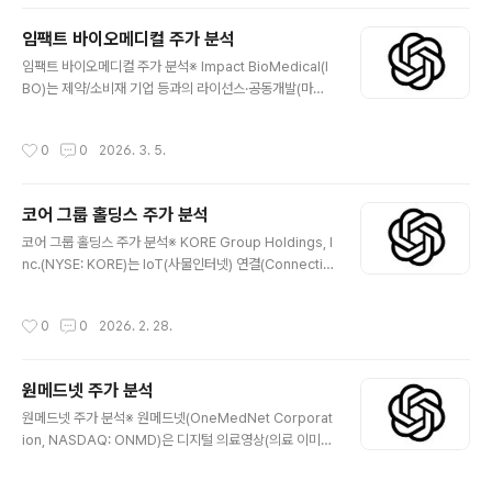
によると、バイオ医薬品、OTC／D2Cウェルネ
velopment arrangements (milestones and royal
ス、創薬分野の技術を開発・特許化し、戦略的パ
ties) with pharmaceutical and consumer produc
임팩트 바이오메디컬 주가 분석
ートナーシップを通じて..
t companies, along with some direct sales. Its di
글 내용
임팩트 바이오메디컬 주가 분석※ Impact BioMedical(I
sclosed core technologies include Linebacker,
BO)는 제약/소비재 기업 등과의 라이선스·공동개발(마일
Laetose, 3F, and Equivir. Foll..
스톤·로열티) 및 일부 직접 판매를 통해 기술 상용화를 추진
하는 바이오/웰니스 기업이다. 주요 기술로는 Linebacke
작성시간
0
0
2026. 3. 5.
r, Laetose, 3F, Equivir 등이 공시되어 있으며, 2024년
9월 IPO(1,500,000주·공모가 $3.00·순유입 약 $3.72
6M) 후 NYSE American(티커: IBO) 에서 거래를 시작
코어 그룹 홀딩스 주가 분석
했다. 😅 📖 Company IntroductionImpact BioMedi
글 내용
cal(IBO)은 전략적 파트너십을 통해 바이오의약/OTC(소
코어 그룹 홀딩스 주가 분석※ KORE Group Holdings, I
비자 직접) 웰니스 및 신약 탐색 영역의 기술을 개발·특허화
nc.(NYSE: KORE)는 IoT(사물인터넷) 연결(Connectivi
하고, 라이선싱(및 일부 직접 판매) 으로 상용화를 추진한..
ty) 및 솔루션(Solutions) 사업을 수행하는 기업으로, 20
24년 연간 총매출 2억8,608.7만 달러(IoT Connectivi
작성시간
0
0
2026. 2. 28.
ty 2억2,685.3만 / IoT Solutions 5,923.4만)를 공시
했습니다. 2025년 9월 30일 종료 10-Q 기준 3개월 매
출은 6,869.2만 달러, 9개월 누적 매출은 2억1,208.4만
원메드넷 주가 분석
달러로 기재돼 있습니다. 또한 2026년 2월 26일, 주당
글 내용
$9.25 현금으로 인수(합병)되는 계약을 체결했다고 8-K
원메드넷 주가 분석※ 원메드넷(OneMedNet Corporat
로 공시했습니다. 😅 📖 Company Introduction법인
ion, NASDAQ: ONMD)은 디지털 의료영상(의료 이미
명/티커: KORE Group Hol..
지) 관리·교환·공유 중심의 헬스케어 소프트웨어 기업으로,
iRWD(Real-World Data) 기반 ‘웹/이미징 데이터’ 제공