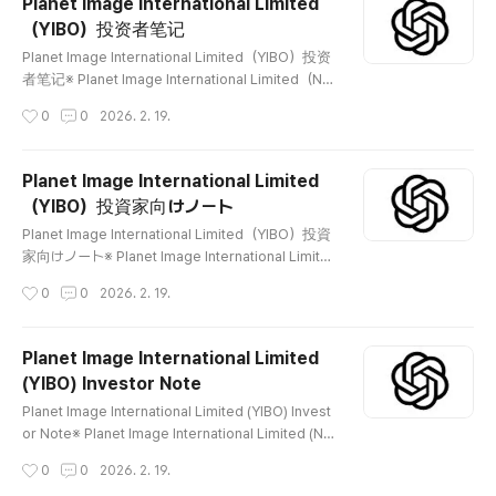
Planet Image International Limited
a a los productos OEM (fabricantes originales) y
（YIBO）投资者笔记
comercializa diversas marcas a nivel global. Lo
글 내용
s inversores deben verific..
Planet Image International Limited（YIBO）投资
者笔记※ Planet Image International Limited（NA
SDAQ: YIBO）是一家设计、制造并销售打印机兼
작성시간
0
0
2026. 2. 19.
容墨盒及碳粉产品的公司。公司主要面向OEM
（原厂）产品的替代市场，在全球范围内销售多种
品牌产品。投资者应基于事实核查公司的产品结
Planet Image International Limited
构、销售渠道、财务状况及股本结构。 😅 📖 公司
（YIBO）投資家向けノート
介绍Planet Image International Limited是一家设
글 내용
计、生产并销售打印机兼容墨盒和碳粉盒的企业。
Planet Image International Limited（YIBO）投資
公司生产适用于HP、Canon、Epson等主流品牌
家向けノート※ Planet Image International Limite
打印机的兼容产品，并通过全球销售网络进行分
d（NASDAQ: YIBO）は、プリンター向けの互換イ
작성시간
0
0
2026. 2. 19.
销。根据公开资料，公司销售自有品牌产品以及O
ンクカートリッジおよびトナー製品を設計・製造・
EM相关产品，并通过线上和线下渠道进行销售。
販売する企業です。同社はOEM（純正メーカー）
🧾 公司概览公司 / 股票代码： Planet Image Inter
製品の代替となるアフターマーケット市場を対象
Planet Image International Limited
national ..
に、さまざまなブランド製品をグローバルに展開し
(YIBO) Investor Note
ています。投資家は製品構成、流通チャネル、財
글 내용
務構造、株式構造を事実ベースで確認する必要が
Planet Image International Limited (YIBO) Invest
あります。 😅 📖 会社紹介Planet Image Internatio
or Note※ Planet Image International Limited (NA
nal Limitedは、プリンター用の互換インクおよびト
SDAQ: YIBO) designs, manufactures, and sells c
작성시간
0
0
2026. 2. 19.
ナーカートリッジを設計・製造・販売する企業で
ompatible ink cartridges and toner products for