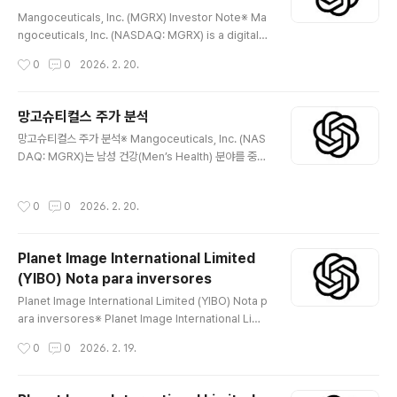
글 내용
があります。 😅 📖 会社紹介Mangoceuticals, Inc.
Mangoceuticals, Inc. (MGRX) Investor Note※ Ma
は、男性向けヘルスケアを中心としたデジタルヘル
ngoceuticals, Inc. (NASDAQ: MGRX) is a digital h
スケア企業です。オンラインプラットフォームを通
ealthcare company focused on men’s health. Ac
작성시간
0
0
2026. 2. 20.
じて医療相談と処方製品を結びつけるテレメディ
cording to public disclosures, the company ope
シンモデルを運営しています。公開資料によると、
rates a telemedicine-based model that connect
主な製品は男性機能関連などの健康分野に焦点を
s online medical consultations with prescription
망고슈티컬스 주가 분석
当てており、オンライン直販（DTC：Direct-to-C
products and health-related offerings. Investor
글 내용
망고슈티컬스 주가 분석※ Mangoceuticals, Inc. (NAS
onsumer）モデルを..
s should review the revenue structure, regulato
DAQ: MGRX)는 남성 건강(Men’s Health) 분야를 중심
ry environment, financial ..
으로 처방 기반 제품을 온라인 플랫폼을 통해 제공하는 디
지털 헬스케어 기업이다. 공개 자료에 따르면, 회사는 원격
작성시간
0
0
2026. 2. 20.
의료(telemedicine) 모델을 활용해 의약품 및 건강 관련
제품을 판매하고 있다. 투자자는 매출 구조, 규제 환경, 재
무 상태, 주식 구조를 사실 중심으로 확인해야 한다. 😅 📖
Planet Image International Limited
Company IntroductionMangoceuticals, Inc.는 남
(YIBO) Nota para inversores
성 건강을 중심으로 한 디지털 헬스케어 기업이다. 회사는
글 내용
온라인 플랫폼을 통해 의료 상담과 처방 제품을 연결하는
Planet Image International Limited (YIBO) Nota p
원격의료 모델을 운영하고 있다.공개 공시에 따르면, 주요
ara inversores※ Planet Image International Limit
제품은 남성 기능 개선 및..
ed (NASDAQ: YIBO) es una empresa que diseñ
작성시간
0
0
2026. 2. 19.
a, fabrica y vende cartuchos de tinta y tóner co
mpatibles para impresoras. La compañía se enf
oca en el mercado aftermarket como alternativ