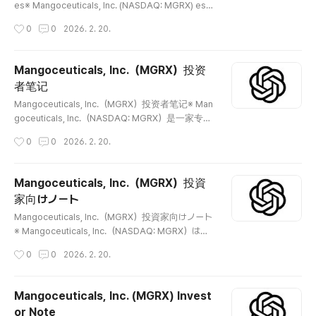
자료에 따르면, 회사는 중국 내에서 사업을 운영하며 미국
es※ Mangoceuticals, Inc. (NASDAQ: MGRX) es u
NASDAQ에 상장되어..
na empresa de salud digital enfocada en el seg
작성시간
0
0
2026. 2. 20.
mento de salud masculina. Según información p
ública, la compañía opera un modelo de teleme
dicina que conecta consultas médicas en línea
Mangoceuticals, Inc.（MGRX）投资
con productos bajo prescripción y otros produ
者笔记
ctos relacionados con la salud. Los inversores
글 내용
deben verificar, con base en hecho..
Mangoceuticals, Inc.（MGRX）投资者笔记※ Man
goceuticals, Inc.（NASDAQ: MGRX）是一家专注
于男性健康领域的数字医疗公司。根据公开资料，
작성시간
0
0
2026. 2. 20.
公司通过远程医疗（Telemedicine）模式，将在
线医疗咨询与处方产品及健康相关产品相结合。
投资者应基于事实核查公司的收入结构、监管环
Mangoceuticals, Inc.（MGRX）投資
境、财务状况及股本结构。 😅 📖 公司介绍Mango
家向けノート
ceuticals, Inc.是一家以男性健康为核心的数字医
글 내용
疗企业。公司通过在线平台运营远程医疗模式，将
Mangoceuticals, Inc.（MGRX）投資家向けノート
医疗咨询与处方产品销售相连接。根据公开披露，
※ Mangoceuticals, Inc.（NASDAQ: MGRX）は、
公司主要产品集中在男性功能及相关健康领域，
男性向けヘルスケア分野に特化したデジタルヘルス
작성시간
0
0
2026. 2. 20.
并采用在线直销（DTC, Direct-to-Consumer）模
ケア企業です。公開資料によると、同社はオンライ
式。🧾 公司概览公司 / 股票代码： Mangoceutical
ン診療（テレメディシン）モデルを活用し、医療相
s, Inc. / MGRX上市市场： NASDAQ行业： 数字医
談と処方製品・健康関連製品を結びつける事業を
Mangoceuticals, Inc. (MGRX) Invest
疗 / 远程医疗 / 医药..
展開しています。投資家は売上構造、規制環境、
or Note
財務状況、株式構造を事実ベースで確認する必要