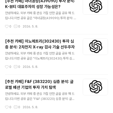
[추천 카페] 마녀공장(439090) 투자 분석:
치료 옵션을 제공하는 것을 목표로 하며, 면역 질환과 암 분
K-뷰티 대표주자의 성장 가능성은?
야에서 미충족 의료 수요를 해결하기 위한 광범위한 파이
글 내용
프라인을 보유하고 있습니다.바이오 의약품 산업의 높은
안녕하세요. 외부 카페 중 관심 가질 만한 글을 공유 해 드
성장 잠재력 속에서 아발로 테라퓨틱스는 독자적인 연구
립니다.이번 공유 글은 "마녀공장(439090) 투자 분석: K
플랫폼과 전략적인 파트너십을 통해 시장에서의 입지를 강
-뷰티 대표주자의 성장 가능성은?" 입니다.더보기※ 마녀
작성시간
0
0
2026. 5. 8.
화하고 있습니다.투자자들은 임상 개발 단계의 진전, 규제
공장(439090)은 자연주의 기능성 화장품을 선도하는 국
승인 가능성, 그리고 경쟁 ..
내 기업으로, 클렌징, 스킨케어 등 다양한 제품군을 통해 빠
르게 성장하고 있습니다. 특히 ‘퓨어 클렌징 오일’과 ‘갈락
[추천 카페] 이노메트리(302430) 투자 심
토미 나이아신 2.0 에센스’ 등 스테디셀러를 보유하며 국
층 분석: 2차전지 X-ray 검사 기술 선두주자
내외 소비자들에게 높은 인지도를 구축했습니다. 온라인
글 내용
채널 중심의 효율적인 유통 전략과 일본 시장에서의 성공
안녕하세요. 외부 카페 중 관심 가질 만한 글을 공유 해 드
적인 안착은 회사의 핵심 경쟁력으로 평가됩니다. 투자자
립니다.이번 공유 글은 "이노메트리(302430) 투자 심층
들은 마녀공장의 견고한 브랜드력, 해외 시장 확장 잠재력,
분석: 2차전지 X-ray 검사 기술 선두주자" 입니다.더보기
작성시간
0
0
2026. 5. 8.
그리고 디지털 마케팅 역량을 주목할 필요가 있습니다. 하
※ 이노메트리는 2차전지 및 산업용 X-ray 검사장비 분야
지만 치열한 시장 경쟁, 원..
에서 독보적인 기술력을 보유한 국내 강소기업입니다. 특
히 2차전지 제조 공정에서 필수적인 비파괴 검사 솔루션을
[추천 카페] F&F (383220) 심층 분석: 글
제공하며 전기차 배터리 시장 성장의 직접적인 수혜를 받
로벌 패션 기업의 투자 가치 탐색
고 있습니다. 배터리 셀 내부 결함 검출의 중요성이 커지면
글 내용
서 이노메트리의 정밀 X-ray 검사 기술은 더욱 주목받고
안녕하세요. 외부 카페 중 관심 가질 만한 글을 공유 해 드
있으며, 이는 장기적인 성장 잠재력을 지닌 투자처로서의
립니다.이번 공유 글은 "F&F (383220) 심층 분석: 글로
매력을 더하고 있습니다. 안정적인 기술력과 지속적인 연
벌 패션 기업의 투자 가치 탐색" 입니다.더보기※ F&F (38
작성시간
0
0
2026. 5. 8.
구 개발을 통해 글로벌 시장에서도 경쟁력을 강화하고 있
3220)는 MLB, 디스커버리 익스페디션 등 강력한 브랜드