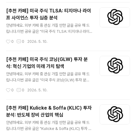
국..
서, 고령화 사회의 핵심 수혜 기업입니다. 건강 보험 상품과
통합 헬스케어 서비스(CenterWell)를 통해 고객의 전반
[추천 카페] 미국 주식 TLSA: 티지아나 라이
적인 건강 증진을 목표로 하며, 안정적인 매출 성장과 견고
프 사이언스 투자 심층 분석
한 재무 상태를 유지하고 있습니다. 투자자들은 정부 규제
글 내용
변화, 경쟁 심화, 의료 비용 상승 압박 등 잠재적 위험 요소
안녕하세요. 외부 카페 중 관심 가질 만한 글을 공유 해 드
를 고려하면서, Humana의 장기적인 성장 잠재력과 경기
립니다.이번 공유 글은 "미국 주식 TLSA: 티지아나 라이
방어적 특성에 주목할 필요가 있습니다. 😅관심 있는 분들
프 사이언스 투자 심층 분석" 입니다.더보기※ 티지아나 라
작성시간
0
0
2026. 5. 10.
은 읽어 보시기 바랍니다. 카페 사이트 미국 헬스케어 투자:
이프 사이언시스(Tiziana Life Sciences, NASDAQ:
휴매나..
TLSA)는 혁신적인 치료법 개발에 주력하는 임상 단계 바
이오 제약 회사입니다. 면역학, 종양학 분야에서 미충족 의
[추천 카페] 미국 주식 코닝(GLW) 투자 분
료 수요를 해결하기 위한 파이프라인을 보유하고 있으며,
석: 혁신 기업의 미래 가치 탐색
특히 자가면역 질환 및 암 치료제 개발에 집중하고 있습니
글 내용
다. 본 글은 TLSA에 대한 투자자분들의 이해를 돕기 위해
안녕하세요. 외부 카페 중 관심 가질 만한 글을 공유 해 드
회사 소개, 비즈니스 모델, 주요 투자 포인트 및 위험 요소,
립니다.이번 공유 글은 "미국 주식 코닝(GLW) 투자 분석:
재무 정보, 기술적 관점, 그리고 투자 인사이트를 종합적으
혁신 기업의 미래 가치 탐색" 입니다.더보기※ 코닝(GLW)
작성시간
0
0
2026. 5. 10.
로 분석합니다. 잠재적 투자자들은 이 글을 통해 TLSA의
은 170년이 넘는 역사를 지닌 미국의 대표적인 재료 과학
..
혁신 기업입니다.스마트폰, TV, 광통신 케이블, 자동차, 의
약품 등 우리 생활 곳곳에 코닝의 첨단 유리가 사용되고 있
[추천 카페] Kulicke & Soffa (KLIC) 투자
습니다.특히 '고릴라 글래스'로 유명하며, 5G 시대의 광통
분석: 반도체 장비 산업의 핵심
신 인프라 확장에 필수적인 광섬유 기술을 선도하고 있습
글 내용
니다.혁신적인 기술력과 다각화된 사업 포트폴리오를 기반
안녕하세요. 외부 카페 중 관심 가질 만한 글을 공유 해 드
으로 안정적인 성장을 추구하며 투자자들에게 매력적인 장
립니다.이번 공유 글은 "Kulicke & Soffa (KLIC) 투자 분
기 투자처로 평가받고 있습니다. 😅관심 있는 분들은 읽어
석: 반도체 장비 산업의 핵심" 입니다.더보기※ Kulicke &