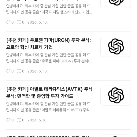
글 내용
한 산업에서 차세대 티타늄 공급자로 자리매김하려 하고
안녕하세요. 외부 카페 중 관심 가질 만한 글을 공유 해 드
있습니다. 이 글은 아이피리언X의 회사 소개, 비즈니스 모
립니다.이번 공유 글은 "미국 디지털 헬스케어 선도 기업
델, 투자 매력 및 리스크 요인을 심층적으로 분석하여 투자
힌지 헬스(Hinge Health) 투자 분석" 입니다.더보기※ 미
작성시간
0
0
2026. 5. 10.
자 여러분의 이해를 돕고자 합니다. 😅관심 있는 분들은 읽
국 디지털 헬스케어 선도 기업 힌지 헬스(Hinge Health)
어 보시..
는 만성 근골격계 질환(MSK) 관리에 특화된 솔루션을 제
공하며 급성장하고 있습니다. 가상 물리 치료, 건강 코칭,
[추천 카페] 우로젠 파마(URGN) 투자 분석:
첨단 센서 기술을 결합하여 환자들에게 개인 맞춤형 프로
요로암 혁신 치료제 기업
그램을 제공하고 고용주 및 건강 보험사에 비용 절감 효과
글 내용
를 가져다줍니다. 혁신적인 비즈니스 모델과 시장의 디지
안녕하세요. 외부 카페 중 관심 가질 만한 글을 공유 해 드
털 헬스케어 전환 가속화에 힘입어 높은 성장 잠재력을 가
립니다.이번 공유 글은 "우로젠 파마(URGN) 투자 분석:
지고 있으나, 경쟁 심화와 수익성 확보는 지속적인 관찰이
요로암 혁신 치료제 기업" 입니다.더보기※ 우로젠 파마(Ur
작성시간
0
0
2026. 5. 10.
필요합니다. 본 보고서는 힌지 헬스의 투자 가치를 다각적
ogen Pharma, 티커: URGN)는 요로계 암 치료제 개발
으로 분석하여 투자..
에 주력하는 생명공학 기업입니다. 특히, 재발성 저등급 상
부 요로상피암(LG-UTUC) 치료를 위한 Jelmyto®(미토
[추천 카페] 아발로 테라퓨틱스(AVTX) 주식
마이신) 역전술용 겔과 방광암 치료를 위한 UGN-102(미
분석: 면역학 및 종양학 투자 가이드
토마이신) 역전술용 겔을 포함한 혁신적인 파이프라인을
글 내용
보유하고 있습니다. 요로암 분야에서 미충족 의료 수요를
안녕하세요. 외부 카페 중 관심 가질 만한 글을 공유 해 드
해결하며, 독점적인 RTG(리버스 열 겔) 기술 플랫폼을 활
립니다.이번 공유 글은 "아발로 테라퓨틱스(AVTX) 주식
용하여 약물의 효능과 안전성을 개선하는 데 집중하고 있
분석: 면역학 및 종양학 투자 가이드" 입니다.더보기※ 아발
작성시간
0
0
2026. 5. 9.
습니다. URGN은 희귀암 시장에 초점을 맞추어 잠재적인
로 테라퓨틱스(Avalon Therapeutics, AVTX)는 혁신
성장 동력을..
적인 면역학 및 종양학 치료제 개발에 주력하는 미국 기반
의 생명공학 회사입니다.고통받는 환자들을 위한 새로운