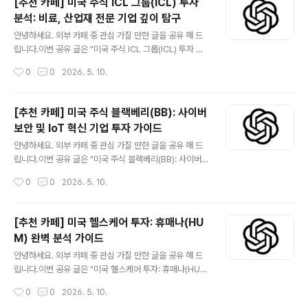
[추천 카페] 미국 주식 ICL 그룹(ICL) 투자
등 미래 신사업으로의 성공적인 전환을 추진하며 글로벌
분석: 비료, 산업재 전문 기업 깊이 탐구
친환경 미래 소재 대표 기업으로 도약하고 있습니다. 본 심
글 내용
층 분석 글은 포스코 홀딩스(PKX)의 회사 개요, 비즈니스
안녕하세요. 외부 카페 중 관심 가질 만한 글을 공유 해 드
모델, 주요 상승 및 하락 요인, 재무 정보, 그리고 투자자들
립니다.이번 공유 글은 "미국 주식 ICL 그룹(ICL) 투자 분
이 반드시 알아야 할 핵심 체크포인트와 기술적 관점까지
석: 비료, 산업재 전문 기업 깊이 탐구" 입니다.더보기※ IC
작성시간
0
0
2026. 5. 10.
아우르며 투자 의사 결정에 필요한 객관적이고 사실적인
L 그룹(뉴욕증권거래소: ICL)은 글로벌 농업 및 산업 분야
정보를 제공합니..
에 필수적인 광물 및 특수 화학 제품을 공급하는 선도적인
기업입니다. 이스라엘에 본사를 둔 ICL은 사해의 풍부한
[추천 카페] 미국 주식 블랙베리(BB): 사이버
자원을 기반으로 칼륨, 인산염, 브롬 등 핵심 광물을 채굴하
보안 및 IoT 혁신 기업 투자 가이드
고, 이를 활용하여 비료, 산업용 특수 화학 제품, 식품 첨가
글 내용
물 등을 생산합니다. 지속 가능한 농업 솔루션, 친환경 난연
안녕하세요. 외부 카페 중 관심 가질 만한 글을 공유 해 드
제, 혁신적인 식품 소재 개발에 주력하며, 전 세계 식량 안
립니다.이번 공유 글은 "미국 주식 블랙베리(BB): 사이버
보와 산업 발전에 기여하고 있습니다. 본 분석에서는 ICL
보안 및 IoT 혁신 기업 투자 가이드" 입니다.더보기※ 블랙
작성시간
0
0
2026. 5. 10.
그룹의 사업 모델, 재무 현황, 성장 동력 및 투자 리..
베리(BlackBerry, BB)는 한때 스마트폰 시장의 강자였지
만, 현재는 소프트웨어 및 서비스 기업으로 성공적인 전환
을 이루었습니다. 특히 사이버 보안 솔루션과 사물 인터넷(I
[추천 카페] 미국 헬스케어 투자: 휴매나(HU
oT) 분야에서 독보적인 기술력을 바탕으로 성장 잠재력을
M) 완벽 분석 가이드
키우고 있습니다. 이 글에서는 블랙베리의 사업 모델, 재무
글 내용
현황, 투자 포인트 및 리스크 요인을 심층적으로 분석하여
안녕하세요. 외부 카페 중 관심 가질 만한 글을 공유 해 드
투자자 여러분께 객관적인 정보를 제공합니다. 😅관심 있
립니다.이번 공유 글은 "미국 헬스케어 투자: 휴매나(HU
는 분들은 읽어 보시기 바랍니다. 카페 사이트 미국 주식 블
M) 완벽 분석 가이드" 입니다.더보기※ 휴매나(Humana,
작성시간
0
0
2026. 5. 10.
랙베리(BB): 사이버 보안 및 IoT 혁신 기업 투자 가이드미
HUM)는 미국 메디케어 어드밴티지 시장의 선두 주자로