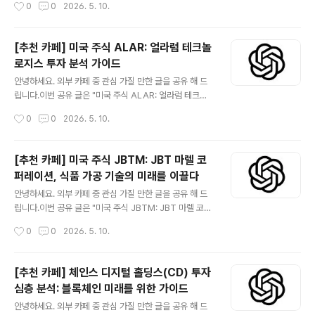
작성시간
0
0
2026. 5. 10.
보시기 바랍니다. 카페 사이트 미국 주식 코닝(GLW) 투자
Soffa Industries (KLIC)는 글로벌 반도체 및 LED 제조
분석: 혁신 기..
산업에 필수적인 장비와 서비스를 공급하는 선도적인 기업
입니다. 특히 와이어 본딩 및 고급 패키징 솔루션 분야에서
[추천 카페] 미국 주식 ALAR: 얼라럼 테크놀
독보적인 기술력을 자랑하며, 반도체 산업의 지속적인 성
로지스 투자 분석 가이드
장에 따른 수혜가 기대됩니다. 본 분석 글은 KLIC의 비즈
글 내용
니스 모델, 재무 성과, 성장 동력 및 잠재적 위험 요소를 심
안녕하세요. 외부 카페 중 관심 가질 만한 글을 공유 해 드
층적으로 다루어 투자자 여러분께 객관적인 정보를 제공하
립니다.이번 공유 글은 "미국 주식 ALAR: 얼라럼 테크놀
고자 합니다. 반도체 산업의 핵심 플레이어인 KLIC에 대한
로지스 투자 분석 가이드" 입니다.더보기※ 얼라럼 테크놀
작성시간
0
0
2026. 5. 10.
종합적인 이해를 돕고, 현명한 투자 결..
로지스(ALAR, Alarm Technologies)는 혁신적인 스마
트 보안 및 홈 자동화 솔루션을 제공하는 선도적인 기업입
니다. 빠르게 성장하는 사물 인터넷(IoT) 및 보안 시장에서
[추천 카페] 미국 주식 JBTM: JBT 마렐 코
독자적인 기술력과 안정적인 구독 기반 비즈니스 모델을
퍼레이션, 식품 가공 기술의 미래를 이끌다
바탕으로 투자자들의 주목을 받고 있습니다. 본 가이드는
글 내용
ALAR의 기업 가치, 성장 잠재력, 투자 리스크를 심층 분석
안녕하세요. 외부 카페 중 관심 가질 만한 글을 공유 해 드
하여 현명한 투자 결정을 돕고자 합니다. 😅관심 있는 분들
립니다.이번 공유 글은 "미국 주식 JBTM: JBT 마렐 코퍼
은 읽어 보시기 바랍니다. 카페 사이트 미국 주식 ALAR:
레이션, 식품 가공 기술의 미래를 이끌다" 입니다.더보기※
작성시간
0
0
2026. 5. 10.
얼라럼 테크놀로지스 투자 분석 가이드미국 주식 ALAR:
JBT 마렐 코퍼레이션 (JBTM)은 JBT 코퍼레이션과 마
얼라럼..
렐 hf.의 합병을 통해 탄생한 글로벌 식품 가공 산업의 선도
기업입니다. 이 회사는 혁신적인 자동화 및 처리 기술을 제
[추천 카페] 체인스 디지털 홀딩스(CD) 투자
공하며, 식품 생산의 효율성, 안전성, 지속가능성을 극대화
심층 분석: 블록체인 미래를 위한 가이드
하는 솔루션을 개발합니다. JBTM은 글로벌 식품 수요 증
글 내용
가, 자동화 트렌드 가속화, 그리고 엄격해지는 식품 안전 규
안녕하세요. 외부 카페 중 관심 가질 만한 글을 공유 해 드