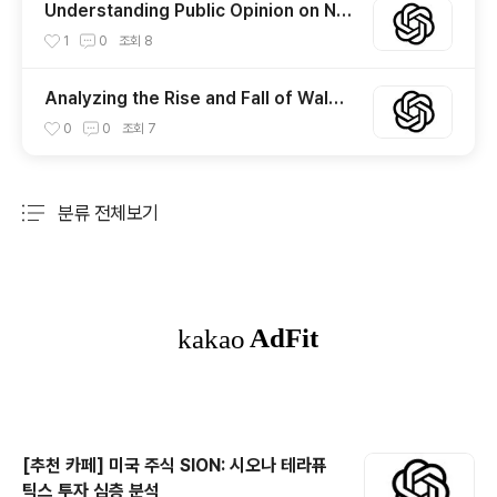
Understanding Public Opinion on Nu
nu TV: The Controversial Illegal Stre
1
0
조회
8
aming Site in Korea
Analyzing the Rise and Fall of Walma
rt’s Stock Price: Key Drivers and Tre
0
0
조회
7
nds
분류 전체보기
주요 글 목록
[추천 카페] 미국 주식 SION: 시오나 테라퓨
틱스 투자 심층 분석