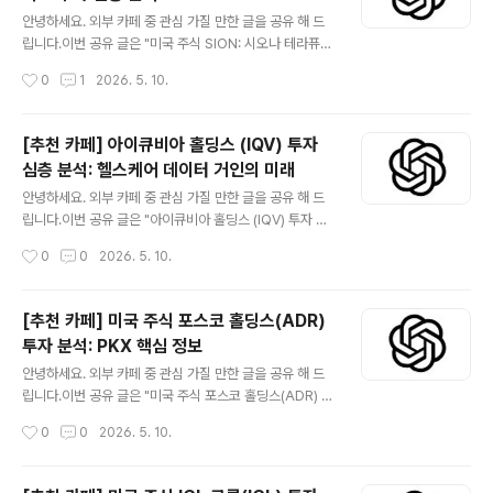
글 내용
안녕하세요. 외부 카페 중 관심 가질 만한 글을 공유 해 드
립니다.이번 공유 글은 "미국 주식 SION: 시오나 테라퓨틱
스 투자 심층 분석" 입니다.더보기※ SION(시오나 테라퓨
작성시간
0
1
2026. 5. 10.
틱스)은 유전 질환 치료를 위한 혁신적인 유전자 치료제 개
발에 주력하는 미국 기반의 바이오 제약 기업입니다. 특히
미충족 의료 수요가 높은 희귀 질환 분야에서 새로운 치료
[추천 카페] 아이큐비아 홀딩스 (IQV) 투자
옵션을 제공하며, 글로벌 유전자 치료 시장의 성장에 발맞
심층 분석: 헬스케어 데이터 거인의 미래
춰 잠재력을 키우고 있습니다. 본 심층 분석은 SION의 회
글 내용
사 개요, 비즈니스 모델, 주요 투자 요인 및 위험 요인을 다
안녕하세요. 외부 카페 중 관심 가질 만한 글을 공유 해 드
루어 투자자들이 정보에 입각한 결정을 내릴 수 있도록 돕
립니다.이번 공유 글은 "아이큐비아 홀딩스 (IQV) 투자 심
기 위해 작성되었습니다. 😅관심 있는 분들은 읽어 보시기
층 분석: 헬스케어 데이터 거인의 미래" 입니다.더보기※ IQ
작성시간
0
0
2026. 5. 10.
바랍니다. 카페 사이트 미국 주식 SION: 시오나 테라퓨틱
VIA Holdings (IQV)는 글로벌 헬스케어 정보 기술 및 임
스 투자 심층..
상 연구 분야의 선두 주자입니다. 방대한 헬스케어 데이터,
첨단 분석 기술, 그리고 임상 연구 전문성을 결합하여 제약
[추천 카페] 미국 주식 포스코 홀딩스(ADR)
및 생명과학 기업들이 신약 개발 및 상업화를 가속화할 수
투자 분석: PKX 핵심 정보
있도록 지원합니다. 디지털 헬스케어 전환과 데이터 기반
글 내용
의사결정의 중요성이 커지면서 IQVIA의 역할은 더욱 부각
안녕하세요. 외부 카페 중 관심 가질 만한 글을 공유 해 드
되고 있으며, 혁신적인 솔루션을 통해 산업의 효율성을 높
립니다.이번 공유 글은 "미국 주식 포스코 홀딩스(ADR) 투
이고 있습니다. 투자자들은 IQVIA의 강력한 시장 지배력,
자 분석: PKX 핵심 정보" 입니다.더보기※ 미국 주식 시장
작성시간
0
0
2026. 5. 10.
꾸준한 성장 잠재력, 그리고 방어적 산업 특성에 주목하고
에서 거래되는 포스코 홀딩스(ADR) (티커: PKX)는 한국
있..
의 대표적인 철강 기업 포스코 그룹의 지주회사입니다. 전
통적인 철강 사업의 견고한 기반 위에 이차전지 소재, 수소