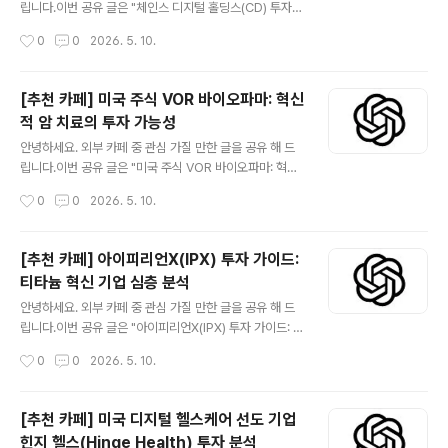
제라는 거대한 흐름 속에서 견고한 시장 지위와 함께 높은
립니다.이번 공유 글은 "체인스 디지털 홀딩스(CD) 투자
성장 잠재력을 보유하고 있습니다. 특히 이번 합병을 통해
심층 분석: 블록체인 미래를 위한 가이드" 입니다.더보기※
작성시간
0
0
2026. 5. 10.
양사의 기술력과 시장 점유율이 결합되어 시너지 효과가
미국 주식 시장에 상장된 체인스 디지털 홀딩스(Chains D
기대되며, ..
igital Holdings, 티커: CD)는 블록체인 및 디지털 자산
생태계의 핵심 플레이어로 주목받고 있습니다. 이 회사는
[추천 카페] 미국 주식 VOR 바이오파마: 혁신
혁신적인 기술 솔루션을 통해 차세대 금융 및 데이터 인프
적 암 치료의 투자 가능성
라를 구축하며, 탈중앙화 경제의 성장에 기여하고 있습니
글 내용
다. 본 심층 분석은 CD의 비즈니스 모델, 성장 잠재력, 내
안녕하세요. 외부 카페 중 관심 가질 만한 글을 공유 해 드
재된 위험 요소, 그리고 투자 시 고려해야 할 주요 재무 및
립니다.이번 공유 글은 "미국 주식 VOR 바이오파마: 혁신
기술적 관점을 제공하여 현명한 투자 결정을 돕고자 합니
적 암 치료의 투자 가능성" 입니다.더보기※ 보어 바이오파
작성시간
0
0
2026. 5. 10.
다. 블록체인 기술의 광범위한 채택과 디지털 자산 시장의
마(Vor Biopharma, 티커: VOR)는 혁신적인 세포 치료
확장은..
제를 개발하는 임상 단계의 바이오 제약 회사입니다. 특히
급성 골수성 백혈병(AML)과 같은 혈액암 환자를 위한 새
[추천 카페] 아이피리언X(IPX) 투자 가이드:
로운 치료 전략을 제시하며 주목받고 있습니다. 이 회사의
티타늄 혁신 기업 심층 분석
핵심 기술은 '조작된 조혈모세포(eHSC)' 플랫폼으로, 이
글 내용
식된 건강한 세포를 특정 표적 치료제로부터 보호하여 암
안녕하세요. 외부 카페 중 관심 가질 만한 글을 공유 해 드
세포만을 선택적으로 제거할 수 있도록 합니다. 현재 주요
립니다.이번 공유 글은 "아이피리언X(IPX) 투자 가이드: 티
파이프라인인 VOR301(trem-cel)은 CD33 표적 치료
타늄 혁신 기업 심층 분석" 입니다.더보기※ 미국 주식 시장
작성시간
0
0
2026. 5. 10.
와 함께 AML 환자의 치료 효과를 극대화하는 것을 목표로
에 상장된 아이피리언X(iperionX, ADR: IPX)는 지속 가
임상 시..
능한 저비용 티타늄 생산을 목표로 하는 혁신적인 기업입
니다. 전통적인 티타늄 생산 방식의 높은 비용과 환경 문제
[추천 카페] 미국 디지털 헬스케어 선도 기업
에 대한 해결책을 제시하며, 재활용 티타늄과 독자적인 생
힌지 헬스(Hinge Health) 투자 분석
산 기술을 통해 항공우주, 국방, 전기차, 3D 프린팅 등 다양