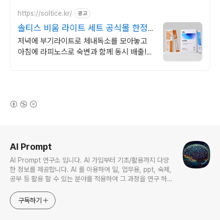
https://soltice.kr/
광고
솔티스 비움 라이트 세트 공식몰 한정
49%할인특가
저녁에 부기라이트로 체내독소를 모아놓고
아침에 라피노스로 숙변과 함께 동시 배출!
지긋한 붓기 고민? 원수 같은 똥배 고민? 솔
티스 비움라이트로 한번에 해결!
(새창열림)
로그 정보
AI Prompt
AI Prompt 연구소 입니다. AI 가입부터 기초/활용까지 다양
한 정보를 제공합니다. AI 를 이용하여 일, 업무용, ppt, 숙제,
공부 등 활용 할 수 있는 분야를 적용하여 그 과정을 연구 하여
진행 합니다. * 본 게시 글은 정보 제공 목적이며 투자 조언이
아닙니다. * ChatGPT 와 경제, 금융, 상식 등 다양한 정보를
구독하기
연구 합니다. * 한국/미국의 상승 주식을 집중 탐구 하여 작성
합니다.