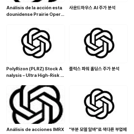
Análisis de la acción esta
사운드하우스 AI 주가 분석
dounidense Prairie Opera
ting Co. (PROP): Potencial
de crecimiento y estrategi
a de inversión en el sector
energético
PolyRizon (PLRZ) Stock A
플럭스 파워 홀딩스 주가 분석
nalysis – Ultra High-Risk N
asal Hydrogel Micro-Cap
with Allergy, Virus & Nalox
one Platform Potential
Análisis de acciones IMRX
"부분 모델 알바"로 색다른 부업에