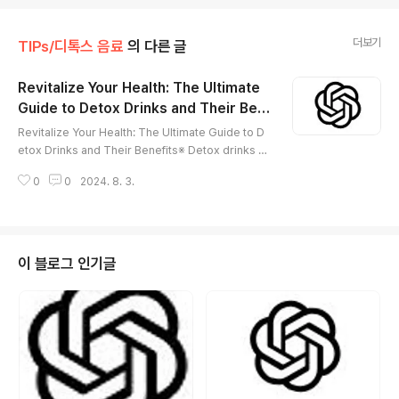
더보기
TIPs/디톡스 음료
의 다른 글
Revitalize Your Health: The Ultimate
Guide to Detox Drinks and Their Ben
글 내용
efits
Revitalize Your Health: The Ultimate Guide to D
etox Drinks and Their Benefits※ Detox drinks ar
e beverages made from natural ingredients like
0
0
2024. 8. 3.
fruits, vegetables, herbs, and spices that help t
o remove toxins from the body. They are desig
ned to support the body's natural detoxification
processes, primarily through the liver and kidne
ys. By incorporating detox drinks into your diet,
이 블로그 인기글
you can enhance ..