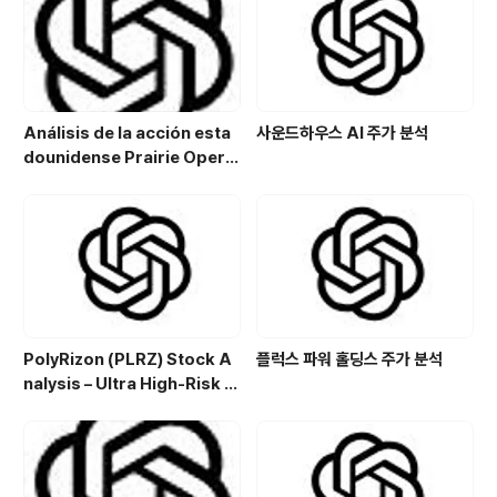
과 같은 장점으로 중년의 삶에 긍정적인 변화를 가져옵니
다.심폐지구력, 근력 강화..
Análisis de la acción esta
사운드하우스 AI 주가 분석
dounidense Prairie Opera
ting Co. (PROP): Potencial
de crecimiento y estrategi
a de inversión en el sector
energético
PolyRizon (PLRZ) Stock A
플럭스 파워 홀딩스 주가 분석
nalysis – Ultra High-Risk N
asal Hydrogel Micro-Cap
with Allergy, Virus & Nalox
one Platform Potential