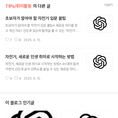
더보기
TIPs/취미활동
의 다른 글
초보자가 알아야 할 자전거 입문 꿀팁
글 내용
초보자가 알아야 할 자전거 입문 꿀팁※ 새로운 취미를 찾
고 계신가요? 건강과 일상에 활력을 줄 수 있는 ‘자전거’가
바로 정답입니다. 자전거는 체력 관리에 탁월할 뿐만 아니
7
8
2025. 6. 12.
라, 가족과 함께하거나 새로운 인연을 만드는 데에도 좋은
선택입니다. 하지만 막상 시작하려면 어떤 자전거를 고를
지, 장비는 무엇을 준비해야 하는지, 안전 수칙은 어떻게 지
자전거, 새로운 인생 취미로 시작하는 방법
켜야 하는지 궁금한 점이 많으실 겁니다.이 글에서는 자전
글 내용
거를 처음 접하는 40대 남성분들이 꼭 알아야 할 입문 꿀
자전거, 새로운 인생 취미로 시작하는 방법※ 40대에 들어
팁을 세심하게 안내드립니다. 장비 추천과 라이딩 노하우
서면서 건강과 삶의 만족도를 높일 수 있는 새로운 취미를
는 물론, 초보자가 실수하기 쉬운 부분까지 실질적인 지침
찾는 분들이 많아졌습니다. 특히 실외에서 즐기면서 운동
을 담았으니 자전거 취미 생활을 시작하는 데 큰 도움이 되
4
4
2025. 6. 12.
효과까지 얻을 수 있는 자전거는 중년 남성분들에게 매우
실 것입니다. 😅 1. 자전거 선택, 무엇부터 시작해야 할까?
적합한 취미입니다. 자전거를 타면서 느끼는 바람, 경치, 그
자전거 입문에서 가장 큰 고민..
리고 점점 더 좋아지는 체력은 일상에 활력을 불어넣어 줍
니다. 본 글에서는 40대 남성이 자전거를 취미로 시작하는
방법, 자전거 선택 및 준비 과정, 안전 수칙, 추천 장비 등 실
이 블로그 인기글
질적이고 전문적인 정보를 제공하겠습니다. 😅 1. 왜 40대
에 자전거인가?40대는 사회적 책임이 크고, 스트레스로
인한 신체적 부담이 누적되는 시기입니다. 자전거는 다음