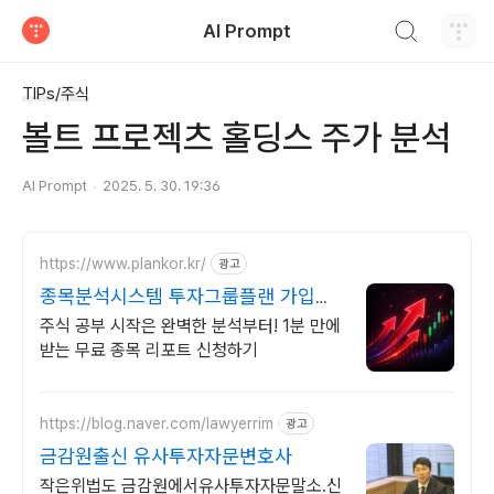
검색하기
AI Prompt
티스토리
TIPs/주식
볼트 프로젝츠 홀딩스 주가 분석
AI Prompt
2025. 5. 30. 19:36
https://www.plankor.kr/
광고
종목분석시스템 투자그룹플랜 가입즉
시 무료리포트 100%
주식 공부 시작은 완벽한 분석부터! 1분 만에
받는 무료 종목 리포트 신청하기
https://blog.naver.com/lawyerrim
광고
금감원출신 유사투자자문변호사
작은위법도 금감원에서유사투자자문말소.신