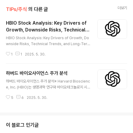
더보기
TIPs/주식
의 다른 글
HBIO Stock Analysis: Key Drivers of
Growth, Downside Risks, Technical T
글 내용
rends, and Long-Term Investment P
HBIO Stock Analysis: Key Drivers of Growth, Do
otential
wnside Risks, Technical Trends, and Long-Ter
m Investment Potential※ Harvard Bioscience, In
1
1
2025. 5. 30.
c. (HBIO) is a leading provider of advanced labo
ratory equipment and technology solutions for li
fe sciences research and the biotechnology ma
하버드 바이오사이언스 주가 분석
rket. By offering cutting-edge devices such as
글 내용
microscopy-based systems, cellular and tissue
하버드 바이오사이언스 주가 분석※ Harvard Bioscienc
imaging technologies, and pr..
e, Inc. (HBIO)는 생명과학 연구와 바이오테크놀로지 시
장을 위한 최첨단 실험장비와 기술 솔루션을 제공하는 선
5
6
2025. 5. 30.
도적인 기업입니다. 이 회사는 현미경 기반 장치, 세포 및
조직 이미징 기술, 그리고 정밀 진단 장비 등의 개발 및 제
조를 통해 글로벌 바이오제약 및 연구자들에게 중요한 역
할을 하고 있습니다.HBIO는 첨단 기술과 연구 중심의 산
업 성격 상, 주식 변동성이 크지만, 장기적으로 지속적인 성
이 블로그 인기글
장 가능성을 가진 생명과학 솔루션 공급 회사로 주목받고