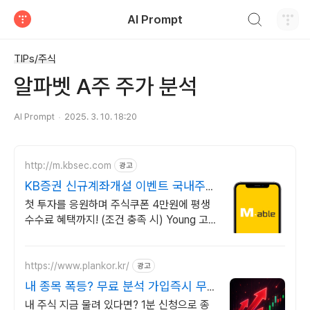
검색하기
AI Prompt
티스토리
TIPs/주식
알파벳 A주 주가 분석
AI Prompt
2025. 3. 10. 18:20
http://m.kbsec.com
광고
KB증권 신규계좌개설 이벤트 국내주
식쿠폰 최대 5만원
첫 투자를 응원하며 주식쿠폰 4만원에 평생
수수료 혜택까지! (조건 충족 시) Young 고
객님은 국내주식쿠폰 5만원! (1986년 이후
출생)
https://www.plankor.kr/
광고
내 종목 폭등? 무료 분석 가입즉시 무
료리포트 100%
내 주식 지금 물려 있다면? 1분 신청으로 종