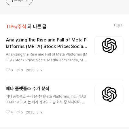
구독하기
연구 합니다. * 한국/미국의 상승 주식을 집중 탐구 하여 작성
합니다.
더보기
TIPs/주식
의 다른 글
Analyzing the Rise and Fall of Meta P
latforms (META) Stock Price: Social
글 내용
Media Dominance, Metaverse Ambiti
Analyzing the Rise and Fall of Meta Platforms (M
ons, and Market Dynamics
ETA) Stock Price: Social Media Dominance, Met
averse Ambitions, and Market Dynamics※ Meta
0
0
2025. 3. 9.
Platforms, Inc. (NASDAQ: META) is one of the w
orld’s leading technology companies, having re
defined itself from a social media giant into a for
메타 플랫폼스 주가 분석
ward-looking metaverse innovator. Over the ye
글 내용
ars, META’s stock price has experienced drama
메타 플랫폼스 주가 분석※ Meta Platforms, Inc. (NAS
tic fluctuations—rising shar..
DAQ : META)는 세계 최고의 기술 회사 중 하나이며, 소
셜 미디어에서 미래 지향적 인 메타버스 혁신가로 재정의
4
5
2025. 3. 9.
했습니다. 수년에 걸쳐 Meta의 주가는 극적인 변동을 경
험했습니다. 강력한 광고 수익, 기술 혁신 및 전략적 혁신
기간 동안 급격히 등장하고 거시 경제적 역풍, 규제 압력 또