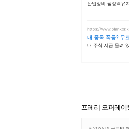
산업장비 월정액유지
https://www.plankor.k
내 종목 폭등? 무
내 주식 지금 물려 
프레리 오퍼레이
※
2025년 글로벌