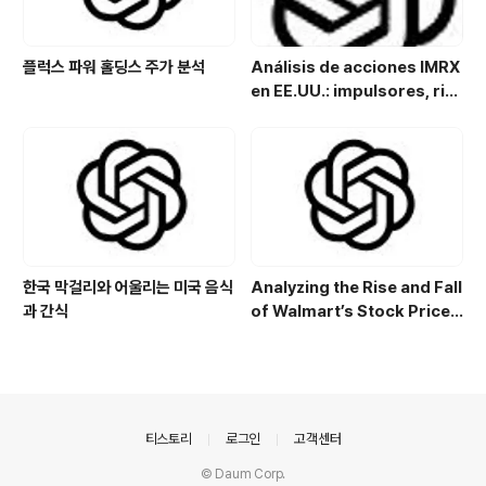
플럭스 파워 홀딩스 주가 분석
Análisis de acciones IMRX
en EE.UU.: impulsores, rie
sgos y perspectivas de in
versión
한국 막걸리와 어울리는 미국 음식
Analyzing the Rise and Fall
과 간식
of Walmart’s Stock Price:
Key Drivers and Trends
의안내
티스토리
로그인
고객센터
© Daum Corp.