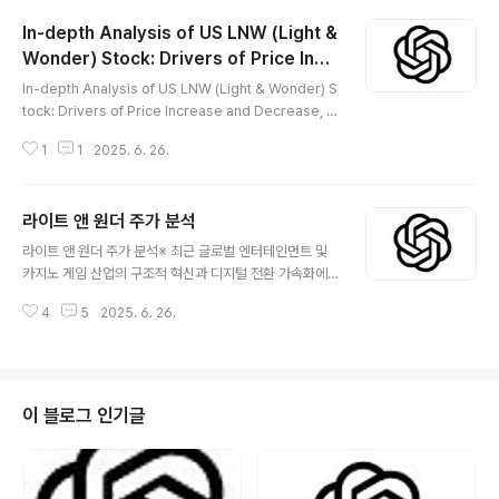
In-depth Analysis of US LNW (Light &
Wonder) Stock: Drivers of Price Incr
글 내용
ease and Decrease, Future Value, an
In-depth Analysis of US LNW (Light & Wonder) S
d Mid-to-Long Term Investment Stra
tock: Drivers of Price Increase and Decrease, F
tegy
uture Value, and Mid-to-Long Term Investment
1
1
2025. 6. 26.
Strategy※ Amidst the structural innovation and a
ccelerated digital transformation of the global e
ntertainment and casino gaming industry, Light
라이트 앤 원더 주가 분석
& Wonder, Inc. (LNW), listed on the U.S. Nasdaq,
글 내용
has garnered attention by successfully transitio
라이트 앤 원더 주가 분석※ 최근 글로벌 엔터테인먼트 및
ning from tradition..
카지노 게임 산업의 구조적 혁신과 디지털 전환 가속화에
따라 미국 나스닥 상장사인 Light & Wonder, Inc.(LN
4
5
2025. 6. 26.
W)는 전통적인 오프라인 슬롯머신에서 온라인 게이밍, iG
aming, 플랫폼/콘텐츠 라이선스 사업 전반으로의 전환을
성공적으로 이루며 주목받고 있습니다.미국 LNW는 기존
의 과학게임(Scientific Games)에서 사명을 변경하고,
B2B·B2C 글로벌 게이밍 시장에서 기술 플랫폼 기업으로
이 블로그 인기글
자리매김하고 있습니다. 특히 슬롯, 테이블게임(룰렛, 블랙
잭 등), iLottery(온라인 복권), 온라인 카지노 플랫폼, 디
지털 콘텐츠 및 오픈 API 플랫폼 사업 등으로 사업 다각화
를 빠르게 추진하였으며, 글로벌 주요 카지노 사업자와..