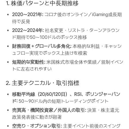
1. 株価パターンと中長期推移
2020～2021年:
コロナ後のオンライン／iGaming成長期
待で反発
2022～2024年:
社名変更・リストラ・ターンアラウン
ド期待で50～100ドルのボックス推移
財務回復＋グローバル多角化:
本格的な利益・キャッシ
ュフロー実現でボックス上抜けを模索
短期的な変動性:
米国株式市場全体や業績／規制イベン
トに左右されやすい
2. 主要テクニカル・取引指標
移動平均線（20/60/120日）、RSI、ボリンジャーバン
ド:
50～90ドル内の短期トレーディングポイント
売買高・機関投資家／外国人の取引:
決算・株主還元
政策発表後に動きが顕著
空売り・オプション取引:
主要イベント前後のスイング