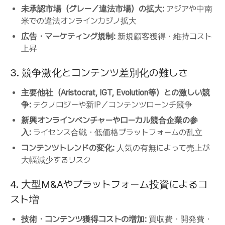
未承認市場（グレー／違法市場）の拡大:
アジアや中南
米での違法オンラインカジノ拡大
広告・マーケティング規制:
新規顧客獲得・維持コスト
上昇
3. 競争激化とコンテンツ差別化の難しさ
主要他社（Aristocrat, IGT, Evolution等）との激しい競
争:
テクノロジーや新IP／コンテンツローンチ競争
新興オンラインベンチャーやローカル競合企業の参
入:
ライセンス合戦・低価格プラットフォームの乱立
コンテンツトレンドの変化:
人気の有無によって売上が
大幅減少するリスク
4. 大型M&Aやプラットフォーム投資によるコ
スト増
技術・コンテンツ獲得コストの増加:
買収費・開発費・