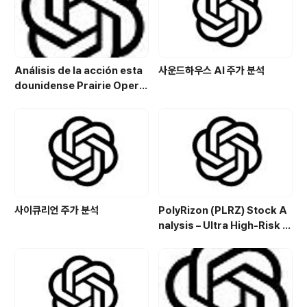
Análisis de la acción esta
사운드하우스 AI 주가 분석
dounidense Prairie Opera
ting Co. (PROP): Potencial
de crecimiento y estrategi
a de inversión en el sector
energético
사이큐리언 주가 분석
PolyRizon (PLRZ) Stock A
nalysis – Ultra High-Risk N
asal Hydrogel Micro-Cap
with Allergy, Virus & Nalox
one Platform Potential