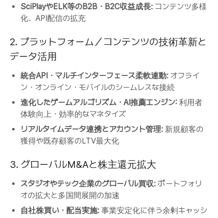
SciPlayやELK等のB2B・B2C収益成長:
コンテンツ多様
化、API配信の拡充
2. プラットフォーム／コンテンツの技術革新と
データ活用
統合API・マルチインターフェース柔軟連動:
オフライ
ン・オンライン・モバイルのシームレスな接続
進化したゲームアルゴリズム・AI推薦エンジン:
利用者
体験向上・効率的なマネタイズ
リアルタイムデータ連携とアカウント管理:
新規顧客の
獲得や既存顧客のLTV最大化
3. グローバルM&Aと株主還元拡大
スタジオやテック企業のグローバル買収:
ポートフォリ
オの拡大と多国間展開の加速
自社株買い・配当実施:
事業安定化に伴う余剰キャッシ