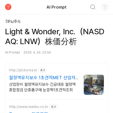
검색하기
AI Prompt
티스토리
TIPs/주식
Light & Wonder, Inc.（NASD
AQ: LNW）株価分析
AI Prompt
2025. 6. 26. 22:26
http://plckorea.kr
광고
월정액유지보수 1초견적MET 산업자
동화 장비판매수리보수
산업장비 월정액유지보수 긴급대응 월정액
종합점검 단종품구매 눈깜짝1초견적조회
http://www.manku.co.kr
광고