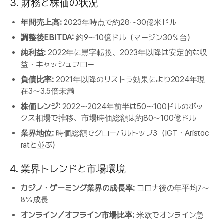
3. 財務と株価の状況
年間売上高:
2023年時点で約28～30億米ドル
調整後EBITDA:
約9～10億ドル（マージン30％台）
純利益:
2022年に黒字転換、2023年以降は安定的な収
益・キャッシュフロー
負債比率:
2021年以降のリストラ効果により2024年現
在3～3.5倍未満
株価レンジ:
2022～2024年前半は50～100ドルのボッ
クス相場で推移、市場時価総額は約80～100億ドル
業界地位:
時価総額でグローバルトップ3（IGT・Aristoc
ratと並ぶ）
4. 業界トレンドと市場環境
カジノ・ゲーミング業界の成長率:
コロナ後の年平均7～
8％成長
オンライン／オフライン市場比率:
米欧でオンライン急