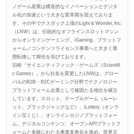
ノゲーム産業は構造的なイノベーションとデジタ
ル化の加速という大きな変革期を迎えておりま
す。その中でナスダック上場のLight & Wonder, Inc.
（LNW）は、伝統的なオフラインスロットマシン
からオンラインゲーミング、iGaming、プラットフ
ォーム／コンテンツライセンス事業へと大きく業
態転換して脚光を浴びております。
旧称「サイエンティフィック・ゲームズ（Scientifi
c Games）」から社名を変更したLNWは、グロー
バルのB2B・B2Cゲーミング分野でテクノロジー
プラットフォーム企業として確固たる地位を確立
しています。スロット、テーブルゲーム（ルーレ
ット、ブラックジャックなど）、iLottery（オンラ
イン宝くじ）、オンラインカジノプラットフォー
ム、デジタルコンテンツ、オープンAPIプラットフ
ォームと多岐にわたる事業多角化を進め、世界主