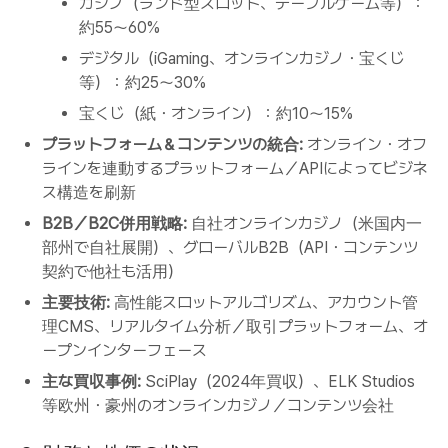
カジノ（ランド型スロット、テーブルゲーム等）：
約55～60%
デジタル（iGaming、オンラインカジノ・宝くじ
等）：約25～30%
宝くじ（紙・オンライン）：約10～15%
プラットフォーム＆コンテンツの統合:
オンライン・オフ
ラインを連動するプラットフォーム／APIによってビジネ
ス構造を刷新
B2B／B2C併用戦略:
自社オンラインカジノ（米国内一
部州で自社展開）、グローバルB2B（API・コンテンツ
契約で他社も活用）
主要技術:
高性能スロットアルゴリズム、アカウント管
理CMS、リアルタイム分析／取引プラットフォーム、オ
ープンインターフェース
主な買収事例:
SciPlay（2024年買収）、ELK Studios
等欧州・豪州のオンラインカジノ／コンテンツ会社