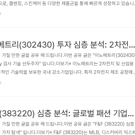
로, 클렌징, 스킨케어 등 다양한 제품군을 통해 빠르게 성장하고 있습니
과 ‘갈락토미 나이아신 2.0 에센스’ 등 스테디셀러를 보유하며 국내외 소비
7
습니다. 온라인 채널 중심의 효율적인 유통 전략과 일본 시장에서의 성공
으로 평가됩니다. 투자자들은 마녀공장의 견고한 브랜드력, 해외 시장 확
팅 역량을 주목할 필요가 있습니다. 하지만 치열한 시장 경쟁, 원..
[추천 카페] 이노메트리(302430) 투자 심층 분석: 2차전지 X-ray 검사 기술 선
 가질 만한 글을 공유 해 드립니다.이번 공유 글은 "이노메트리(302430
ray 검사 기술 선두주자" 입니다.더보기※ 이노메트리는 2차전지 및 산업용
독보적인 기술력을 보유한 국내 강소기업입니다. 특히 2차전지 제조 공정에
 제공하며 전기차 배터리 시장 성장의 직접적인 수혜를 받고 있습니다.
6
중요성이 커지면서 이노메트리의 정밀 X-ray 검사 기술은 더욱 주목받고 
재력을 지닌 투자처로서의 매력을 더하고 있습니다. 안정적인 기술력과 지
벌 시장에서도 경쟁력을 강화하고 있습니다. 본 보고서는 이노메트..
[추천 카페] F&F (383220) 심층 분석: 글로벌 패션 기업의 투자 가치 탐색
가질 만한 글을 공유 해 드립니다.이번 공유 글은 "F&F (383220) 심층
가치 탐색" 입니다.더보기※ F&F (383220)는 MLB, 디스커버리 익스