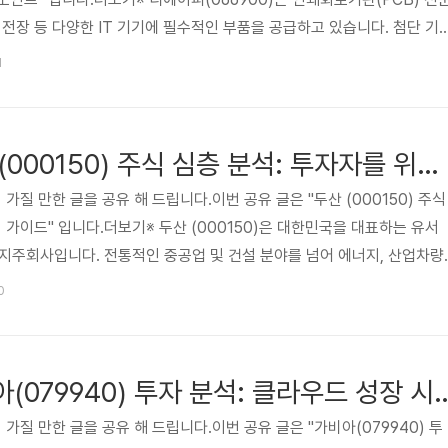
 전장 등 다양한 IT 기기에 필수적인 부품을 공급하고 있습니다. 첨단 기
(HDI) 및 연성회로기판(FPC) 분야에서 경쟁력을 확보하고 있으며, 전
1
렌드에 따라 지속적인 성장을 추구합니다. 본 글에서는 디에이피의 사업
및 하락 요인, 그리고 투자 시 고려해야 할 핵심 체크포인트를 상세히 분석
정보를 제공하고자 합니다. 😅관심 있는 분들은 읽어 보시..
[추천 카페] 두산 (000150) 주식 심층 분석: 투자자를 위한 완벽 가이드
 가질 만한 글을 공유 해 드립니다.이번 공유 글은 "두산 (000150) 주식
 가이드" 입니다.더보기※ 두산 (000150)은 대한민국을 대표하는 유서
지주회사입니다. 전통적인 중공업 및 건설 분야를 넘어 에너지, 산업차량,
성장 동력을 확보하며 사업 포트폴리오를 다각화하고 있습니다. 특히 친환
0
 분야에 대한 투자를 확대하며 지속 가능한 성장을 추구하는 점은 투자자
. 안정적인 배당 정책과 자회사들의 실적 개선은 주주 가치 제고에 기여
 신사업의 성공적인 안착 여부가 향후 주가 흐름의 주요 변수가 될 ..
[추천 카페] 가비아(079940) 투자 분석: 클라
 가질 만한 글을 공유 해 드립니다.이번 공유 글은 "가비아(079940) 투