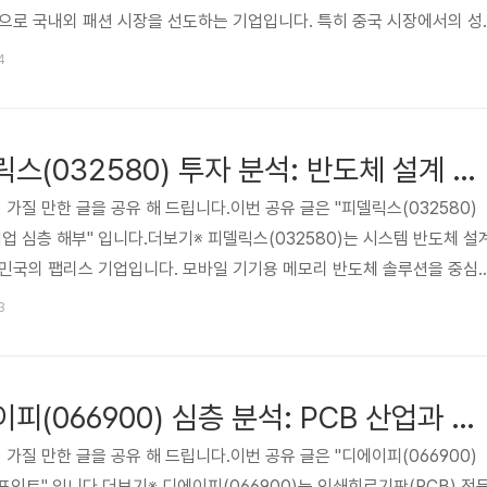
으로 국내외 패션 시장을 선도하는 기업입니다. 특히 중국 시장에서의 성
 성장은 F&F의 핵심 투자 포인트로 작용합니다. 이 글에서는 F&F의 비
4
스크 요인, 재무 상태 등을 심층적으로 분석하여 투자자들이 합리적인 의사
합니다. 글로벌 패션 트렌드 변화에 대한 민첩한 대응과 신규 시장 개척 능
대하게 합니다. 😅관심 있는 분들은 읽어 보시기 바..
[추천 카페] 피델릭스(032580) 투자 분석: 반도체 설계 전문기업 심층 해부
 가질 만한 글을 공유 해 드립니다.이번 공유 글은 "피델릭스(032580)
업 심층 해부" 입니다.더보기※ 피델릭스(032580)는 시스템 반도체 설
한민국의 팹리스 기업입니다. 모바일 기기용 메모리 반도체 솔루션을 중심
양한 IoT 및 차량용 반도체 시장으로 사업 영역을 확장하고 있습니다. 투
3
시장 확장성, 그리고 재무 건전성을 면밀히 분석하여 투자 기회를 모색할
 피델릭스의 현재와 미래를 이해하는 데 도움이 될 것입니다. 😅관심 있는
카페 사이트 피델릭스(032580) 투자 분석: 반도체 설계 전..
[추천 카페] 디에이피(066900) 심층 분석: PCB 산업과 투자 포인트
 가질 만한 글을 공유 해 드립니다.이번 공유 글은 "디에이피(066900)
 포인트" 입니다.더보기※ 디에이피(066900)는 인쇄회로기판(PCB) 전