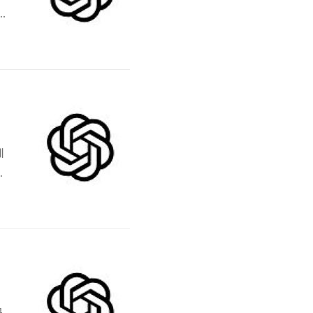
결
력
계
으
문