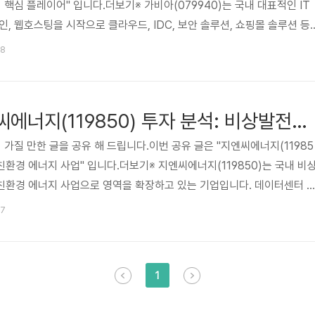
 핵심 플레이어" 입니다.더보기※ 가비아(079940)는 국내 대표적인 IT
, 웹호스팅을 시작으로 클라우드, IDC, 보안 솔루션, 쇼핑몰 솔루션 등
안정적인 사업 기반을 구축했습니다. 특히, 빠르게 성장하는 클라우드 시
08
확보를 통해 경쟁 우위를 점하고 있으며, 디지털 전환 가속화의 수혜를 입
성장이 지속될수록 가비아의 서비스는 더욱 중요해질 것으로 전망됩니다.
, 성장 동력, 리스크 요인 등을 면밀히 검토하여 투자자 여러분의..
[추천 카페] 지엔씨에너지(119850) 투자 분석: 비상발전기 및 친환경 에너지 사업
 가질 만한 글을 공유 해 드립니다.이번 공유 글은 "지엔씨에너지(11985
 친환경 에너지 사업" 입니다.더보기※ 지엔씨에너지(119850)는 국내 비
친환경 에너지 사업으로 영역을 확장하고 있는 기업입니다. 데이터센터 
 따른 성장 잠재력을 가지고 있으며, 특히 바이오가스 발전 사업은 미래
07
다. 본 글은 지엔씨에너지의 사업 모델, 재무 현황, 투자 포인트 및 리스
자자 여러분의 현명한 의사결정에 도움을 드리고자 합니다. 😅관심 있
카페 사이트 지엔씨에너지(119850) 투자 분석: 비상발전기 및 ..
1