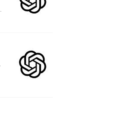
장
상
증
크
는