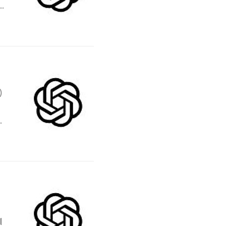
자
적
두주자
)
서
있
페