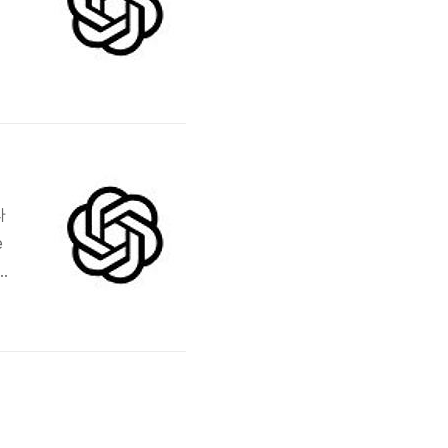
를
어
라
e
석