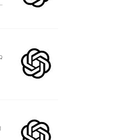
분
Q
력
딩
D