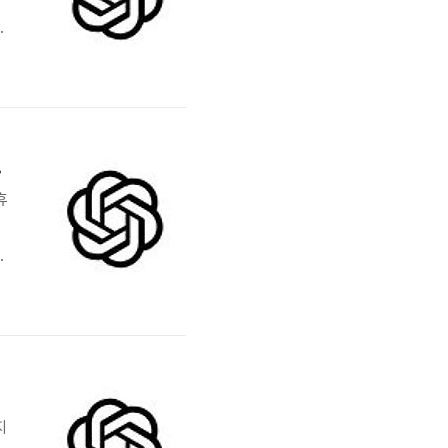
히
석
사
분석 가이드
휴
C
소
지