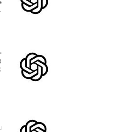
e
역
회
혁신 기업의 미래 가치 탐색
)
국
곳
있
I