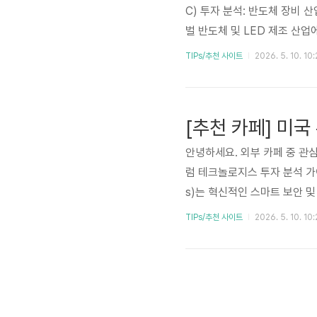
C) 투자 분석: 반도체 장비 산업의
벌 반도체 및 LED 제조 산
본딩 및 고급 패키징 솔루션 
TIPs/추천 사이트
2026. 5. 10. 10
른 수혜가 기대됩니다. 본 분석
심층적으로 다루어 투자자 여
인 KLIC에 대한 종합적인 이해
안녕하세요. 외부 카페 중 관심
럼 테크놀로지스 투자 분석 가이드
s)는 혁신적인 스마트 보안 
물 인터넷(IoT) 및 보안 
TIPs/추천 사이트
2026. 5. 10. 10
자자들의 주목을 받고 있습니다.
하여 현명한 투자 결정을 돕고
주식 ALAR: 얼라럼 테크놀로