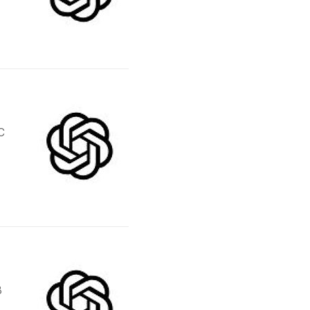
견
니
기
C
자 가이드
B
스