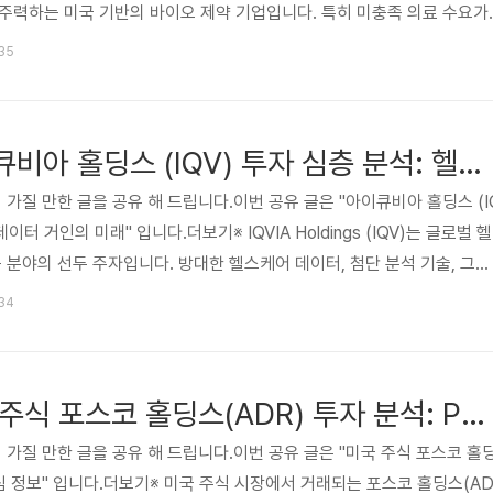
주력하는 미국 기반의 바이오 제약 기업입니다. 특히 미충족 의료 수요가
운 치료 옵션을 제공하며, 글로벌 유전자 치료 시장의 성장에 발맞춰 잠재
:35
 분석은 SION의 회사 개요, 비즈니스 모델, 주요 투자 요인 및 위험 요인
입각한 결정을 내릴 수 있도록 돕기 위해 작성되었습니다. 😅관심 있는 
페 사이트 미국 주식 SION: 시오나 테라퓨틱스 투자 심층..
[추천 카페] 아이큐비아 홀딩스 (IQV) 투자 심층 분석: 헬스케어 데이터 거인의 미래
 가질 만한 글을 공유 해 드립니다.이번 공유 글은 "아이큐비아 홀딩스 (I
이터 거인의 미래" 입니다.더보기※ IQVIA Holdings (IQV)는 글로벌 헬
 분야의 선두 주자입니다. 방대한 헬스케어 데이터, 첨단 분석 기술, 그리
여 제약 및 생명과학 기업들이 신약 개발 및 상업화를 가속화할 수 있도록
:34
전환과 데이터 기반 의사결정의 중요성이 커지면서 IQVIA의 역할은 더욱
루션을 통해 산업의 효율성을 높이고 있습니다. 투자자들은 IQVIA의 강
잠재력, 그리고 방어적 산업 특성에 주목하고 있..
[추천 카페] 미국 주식 포스코 홀딩스(ADR) 투자 분석: PKX 핵심 정보
 가질 만한 글을 공유 해 드립니다.이번 공유 글은 "미국 주식 포스코 홀
 핵심 정보" 입니다.더보기※ 미국 주식 시장에서 거래되는 포스코 홀딩스(A