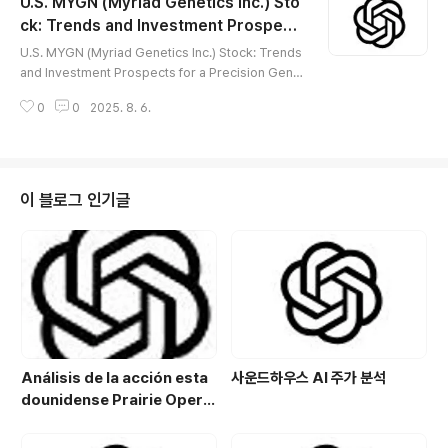
U.S. MYGN (Myriad Genetics Inc.) Sto
る幅広い分子診断サービスを提供しており、精密
医療市場の成長とともに高度な技術力が高く評価
ck: Trends and Investment Prospect
글 내용
されています。近年では、バイオテクノロジーセク
s for a Precision Genetic Testing Bio
U.S. MYGN (Myriad Genetics Inc.) Stock: Trends
ター全体の変動性、競争激化、規制環境の変化な
tech Company
and Investment Prospects for a Precision Gene
どを背景に、株価も大きく変動しています。本記
tic Testing Biotech Company※ Myriad Genetics
事では、MYGNの事業構造や強み、株価の上昇・
0
0
2025. 8. 6.
Inc. (MYGN) is a U.S.-based leader in personaliz
下落要因、直近のテクニカル分析および将来価
ed medicine and precision diagnostics, speciali
値、投資家が注視すべき主要なポイントについて
zing in genetic testing. The company provides
体系的に解説いたします。 😅 概要1. 企業情報社
a range of molecular diagnostic services for ca
名： Myriad Genetics Inc.（NASDAQ: MYGN）設
ncer, genetic disorders, and drug response pre
이 블로그 인기글
立..
diction, earning recognitio..
Análisis de la acción esta
사운드하우스 AI 주가 분석
dounidense Prairie Opera
ting Co. (PROP): Potencial
de crecimiento y estrategi