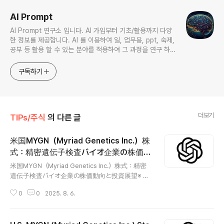
AI Prompt
AI Prompt 연구소 입니다. AI 가입부터 기초/활용까지 다양
한 정보를 제공합니다. AI 를 이용하여 일, 업무용, ppt, 숙제,
공부 등 활용 할 수 있는 분야를 적용하여 그 과정을 연구 하여
진행 합니다. * 본 게시 글은 정보 제공 목적이며 투자 조언이
아닙니다. * ChatGPT 와 경제, 금융, 상식 등 다양한 정보를
구독하기
연구 합니다. * 한국/미국의 상승 주식을 집중 탐구 하여 작성
합니다.
더보기
TIPs/주식
의 다른 글
米国MYGN（Myriad Genetics Inc.）株
式：精密遺伝子検査バイオ企業の株価動
글 내용
向と投資展望
米国MYGN（Myriad Genetics Inc.）株式：精密
遺伝子検査バイオ企業の株価動向と投資展望※ My
riad Genetics Inc.（MYGN）は、米国を拠点とす
0
0
2025. 8. 6.
る個別化医療および精密診断分野のリーダーであ
り、遺伝子検査を専門とする企業です。同社は、
がん、遺伝性疾患、薬物反応予測などに用いられ