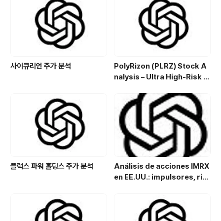
a de inversión en el sector
energético
사이큐리언 주가 분석
PolyRizon (PLRZ) Stock A
nalysis – Ultra High-Risk N
asal Hydrogel Micro-Cap
with Allergy, Virus & Nalox
one Platform Potential
플럭스 파워 홀딩스 주가 분석
Análisis de acciones IMRX
en EE.UU.: impulsores, rie
sgos y perspectivas de in
versión