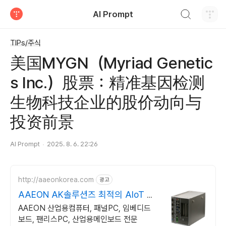
검색하기
AI Prompt
티스토리
TIPs/주식
美国MYGN（Myriad Genetic
s Inc.）股票：精准基因检测
生物科技企业的股价动向与
投资前景
AI Prompt
2025. 8. 6. 22:26
http://aaeonkorea.com
광고
AAEON AK솔루션즈 최적의 AIoT 솔
루션 제공
AAEON 산업용컴퓨터, 패널PC, 임베디드
보드, 팬리스PC, 산업용메인보드 전문