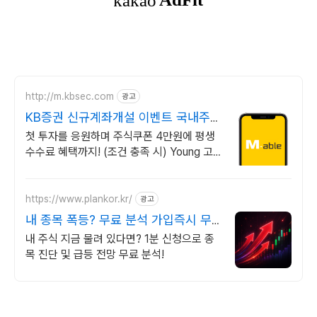
http://m.kbsec.com
광고
KB증권 신규계좌개설 이벤트 국내주
식쿠폰 최대 5만원
첫 투자를 응원하며 주식쿠폰 4만원에 평생
수수료 혜택까지! (조건 충족 시) Young 고
객님은 국내주식쿠폰 5만원! (1986년 이후
출생)
https://www.plankor.kr/
광고
내 종목 폭등? 무료 분석 가입즉시 무
료리포트 100%
내 주식 지금 물려 있다면? 1분 신청으로 종
목 진단 및 급등 전망 무료 분석!