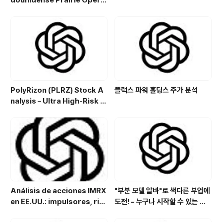
dounidense Prairie Opera
ting Co. (PROP): Potencial
de crecimiento y estrategi
a de inversión en el sector
energético
PolyRizon (PLRZ) Stock A
플럭스 파워 홀딩스 주가 분석
nalysis – Ultra High-Risk N
asal Hydrogel Micro-Cap
with Allergy, Virus & Nalox
one Platform Potential
Análisis de acciones IMRX
"부분 모델 알바"로 색다른 부업에
en EE.UU.: impulsores, rie
도전! – 누구나 시작할 수 있는 특
sgos y perspectivas de in
별한 아르바이트