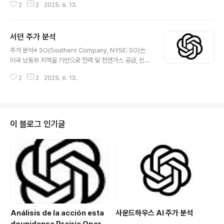
2
2
2025. 6. 13.
any, NYSE: SO) is a leading U.S. utility company
based in the Southeast, providing electricity an
d natural gas, and expanding into renewable en
서던 주가 분석
ergy sectors.Its solid dividends and strong regi
글 내용
onal monopoly have made it a preferred defens
주가 분석※ SO(Southern Company, NYSE: SO)는
ive and stable asset, bu..
미국 남동부 지역을 기반으로 전력 및 천연가스 공급, 신재
생 에너지 분야까지 사업을 확장하고 있는 대표적인 전력
2
2
2025. 6. 13.
유틸리티 기업입니다.탄탄한 배당과 강한 지역 독점력을
바탕으로 방어적·안정적 자산으로 꼽히지만, 규제, 금리, 연
료비, 발전원 투자 증가 등 다양한 요인에 따라 SO 주가는
변동성을 보입니다.본 포스팅에서는 SO의 주가 상승·하락
요인, 기술적 흐름, 미래가치, 투자 시 주의점을 전문가적
이 블로그 인기글
시선에서 분석합니다. 😅 개요Southern Company(S
O)는 미국 조지아, 앨라배마, 미시시피, 플로리다 등 4개
주 중심으로 전력(전기) 생산 및 공급, 천연가스 사업, 에너
지 인프라, 신재생에너지 발전까지 포괄적으로 영위하는
미..
Análisis de la acción esta
사운드하우스 AI 주가 분석