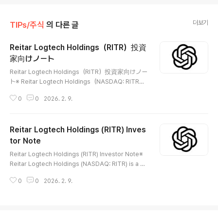
더보기
TIPs/주식
의 다른 글
Reitar Logtech Holdings（RITR）投資
家向けノート
글 내용
Reitar Logtech Holdings（RITR）投資家向けノー
ト※ Reitar Logtech Holdings（NASDAQ: RITR）
は、物流（Logistics）および産業（Industrial）不
0
0
2026. 2. 9.
動産資産を中心に事業を展開する上場企業です。
公開情報に基づくと、同社の中核は物流・産業用
不動産の保有／運営、または関連する投資スキー
Reitar Logtech Holdings (RITR) Inves
ムにあります。投資家は資産構成、賃料・収益構
造、財務状況、株式構造を事実ベースで確認する
tor Note
글 내용
必要があります。 😅 📖 会社紹介（Company Intr
Reitar Logtech Holdings (RITR) Investor Note※
oduction）公開資料によれば、Reitar Logtech Ho
Reitar Logtech Holdings (NASDAQ: RITR) is a pu
ldingsは物流・産業用不動産（または関連資産）
blicly listed company focused on logistics and i
を中核とする事業を運営しています。直接保有・
0
0
2026. 2. 9.
ndustrial real estate assets. Based on publicly a
運営か投資型かといった具体的な運営形態は公式
vailable information, the company’s core lies in t
提出書類で確認が必要で、地域、資産タイプ、賃
he ownership/operation or investment structur
貸条件により業績特性は異なります。🧾 会..
es related to logistics and industrial properties.