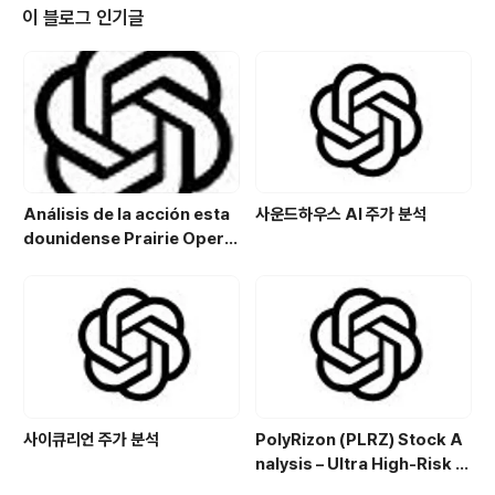
Investors should verify, on a facts-first basis, th
이 블로그 인기글
e asset comp..
Análisis de la acción esta
사운드하우스 AI 주가 분석
dounidense Prairie Opera
ting Co. (PROP): Potencial
de crecimiento y estrategi
a de inversión en el sector
energético
사이큐리언 주가 분석
PolyRizon (PLRZ) Stock A
nalysis – Ultra High-Risk N
asal Hydrogel Micro-Cap