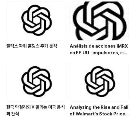
with Allergy, Virus & Nalox
one Platform Potential
플럭스 파워 홀딩스 주가 분석
Análisis de acciones IMRX
en EE.UU.: impulsores, rie
sgos y perspectivas de in
versión
한국 막걸리와 어울리는 미국 음식
Analyzing the Rise and Fall
과 간식
of Walmart’s Stock Price:
Key Drivers and Trends