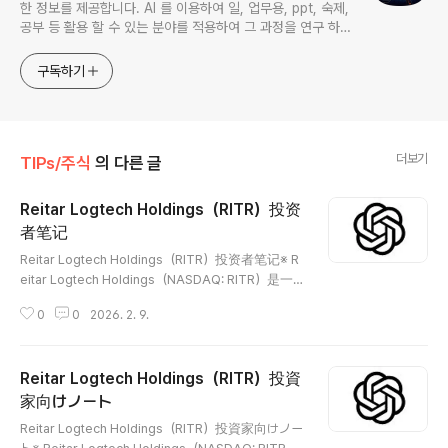
한 정보를 제공합니다. AI 를 이용하여 일, 업무용, ppt, 숙제,
공부 등 활용 할 수 있는 분야를 적용하여 그 과정을 연구 하여
진행 합니다. * 본 게시 글은 정보 제공 목적이며 투자 조언이
아닙니다. * ChatGPT 와 경제, 금융, 상식 등 다양한 정보를
구독하기
연구 합니다. * 한국/미국의 상승 주식을 집중 탐구 하여 작성
합니다.
더보기
TIPs/주식
의 다른 글
Reitar Logtech Holdings（RITR）投资
者笔记
글 내용
Reitar Logtech Holdings（RITR）投资者笔记※ R
eitar Logtech Holdings（NASDAQ: RITR）是一
家以上市公司身份运营、聚焦物流（Logistics）
0
0
2026. 2. 9.
与工业（Industrial）不动产资产的企业。基于公
开信息，其业务核心在于物流/工业不动产的持
有、运营或相关投资结构。投资者应以事实为先，
Reitar Logtech Holdings（RITR）投資
核查资产构成、租金/收入结构、财务状况与股本
结构。 😅 📖 公司介绍（Company Introduction）
家向けノート
글 내용
根据公开资料，Reitar Logtech Holdings 的业务
Reitar Logtech Holdings（RITR）投資家向けノー
围绕物流与工业不动产（或相关资产）展开。其具