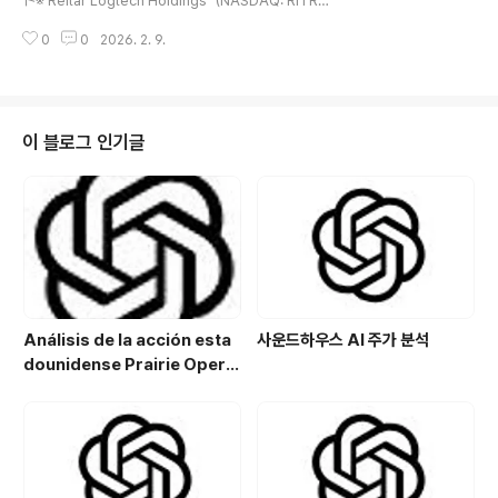
ト※ Reitar Logtech Holdings（NASDAQ: RITR）
体运营方式（如直接持有/运营或投资型结构）需
は、物流（Logistics）および産業（Industrial）不
通过官方披露文件确认；业绩特征可能因地区、资
0
0
2026. 2. 9.
動産資産を中心に事業を展開する上場企業です。
产类型与租赁条款而异。🧾 公司概览（Company
公開情報に基づくと、同社の中核は物流・産業用
Overview）公司/代码： Reitar Logtech Holdings
不動産の保有／運営、または関連する投資スキー
/ ..
ムにあります。投資家は資産構成、賃料・収益構
造、財務状況、株式構造を事実ベースで確認する
이 블로그 인기글
必要があります。 😅 📖 会社紹介（Company Intr
oduction）公開資料によれば、Reitar Logtech Ho
ldingsは物流・産業用不動産（または関連資産）
を中核とする事業を運営しています。直接保有・
運営か投資型かといった具体的な運営形態は公式
提出書類で確認が必要で、地域、資産タイプ、賃
貸条件により業績特性は異なります。🧾 会..
Análisis de la acción esta
사운드하우스 AI 주가 분석
dounidense Prairie Opera
ting Co. (PROP): Potencial
de crecimiento y estrategi
a de inversión en el sector
energético