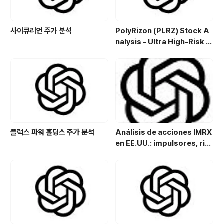
사이큐리언 주가 분석
PolyRizon (PLRZ) Stock A
nalysis – Ultra High-Risk N
asal Hydrogel Micro-Cap
with Allergy, Virus & Nalox
one Platform Potential
플럭스 파워 홀딩스 주가 분석
Análisis de acciones IMRX
en EE.UU.: impulsores, rie
sgos y perspectivas de in
versión