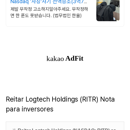
Nasdaq '사칭'사기 전액승소(3억7천)
사례보유
제발 무작정 고소하지말아주세요. 무작정하
면 한 푼도 못받습니다. (법무법인 한율)
Reitar Logtech Holdings
(RITR) Nota
para inversores