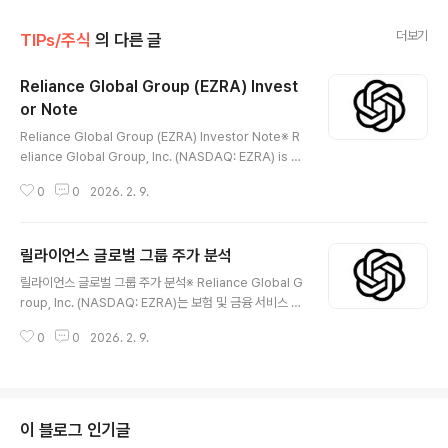
더보기
TIPs/주식
의 다른 글
Reliance Global Group (EZRA) Invest
or Note
글 내용
Reliance Global Group (EZRA) Investor Note※ R
eliance Global Group, Inc. (NASDAQ: EZRA) is a
U.S.-listed company operating in the insurance
0
0
2026. 2. 9.
and financial services sector, utilizing digital plat
forms and an acquisition-driven strategy. Base
d on public disclosures, the company focuses o
릴라이언스 글로벌 그룹 주가 분석
n insurance distribution/management and relate
글 내용
d technology platforms. Investors should revie
릴라이언스 글로벌 그룹 주가 분석※ Reliance Global G
w, on a facts-first ba..
roup, Inc. (NASDAQ: EZRA)는 보험 및 금융 서비스 분
야에서 디지털 플랫폼과 인수 전략을 활용해 사업을 전개
0
0
2026. 2. 9.
하는 미국 상장 기업이다. 공개 공시 기준, 회사는 보험 유
통·관리 및 관련 기술 플랫폼을 중심으로 운영된다. 투자자
는 사업 구조, 인수 이력, 재무 상태, 주식 구조를 사실 중심
으로 점검해야 한다. 😅 📖 Company IntroductionRel
iance Global Group는 공개 자료 기준 보험 및 금융 서
이 블로그 인기글
비스 산업에서 활동하는 기업이다. 회사는 보험 중개·관리