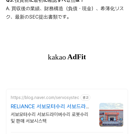
Q3. 投資前に最初に確認すべき点は？
A. 買収後の業績、財務構造（負債・現金）、希薄化リス
ク、最新のSEC提出書類です。
https://blog.naver.com/servosystec
광고
RELIANCE 서보모터수리 서보드라이
버수리
서보모터수리 서보드라이버수리 로봇수리
및 판매 서보시스텍