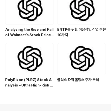
Analyzing the Rise and Fall
ENTP를 위한 이상적인 직업 추천
of Walmart’s Stock Price:
10가지
Key Drivers and Trends
PolyRizon (PLRZ) Stock A
플럭스 파워 홀딩스 주가 분석
nalysis – Ultra High-Risk N
asal Hydrogel Micro-Cap
with Allergy, Virus & Nalox
one Platform Potential