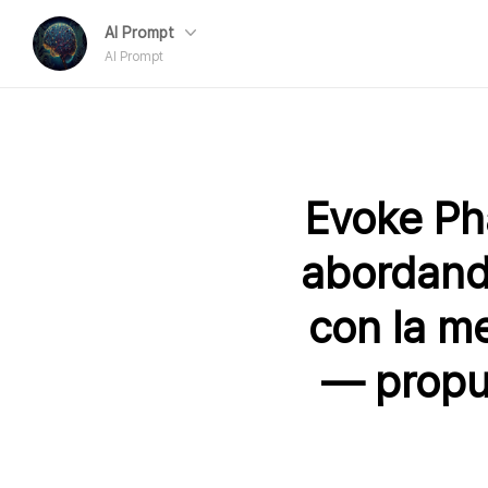
AI Prompt
AI Prompt
Evoke Pha
abordando
con la m
— propu