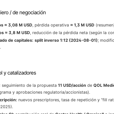
iero / de negociación
os ≈ 3,08 M USD
, pérdida operativa
≈ 1,3 M USD
(resumen)
os ≈ 3,8 M USD
, reducción de la pérdida neta (según la co
do de capitales:
split inverso 1:12 (2024-08-01)
; modifi
.
l y catalizadores
:
seguimiento de la propuesta
11 USD/acción
de
QOL Medi
grama y aprobaciones regulatoria/accionistas).
cripción:
nuevos prescriptores, tasa de repetición y “fill ra
-2025).