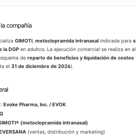
 la compañía
ializa
GIMOTI
,
metoclopramida intranasal
indicada para
s
e la DGP
en adultos. La ejecución comercial se realiza en a
 esquema de
reparto de beneficios y liquidación de costos
ta el
31 de diciembre de 2026
).
eral
r:
Evoke Pharma, Inc. / EVOK
Q
GIMOTI® (metoclopramida intranasal)
EVERSANA
(ventas, distribución y marketing)