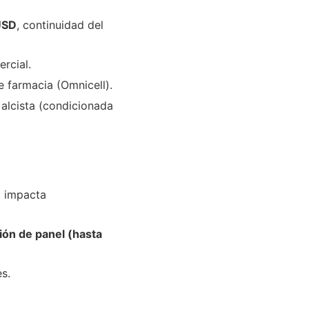
USD
, continuidad del
ercial.
 farmacia (Omnicell).
 alcista (condicionada
o impacta
ión de panel (hasta
es.