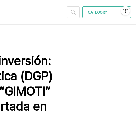
CATEGORY
nversión:
tica (DGP)
 “GIMOTI”
rtada en