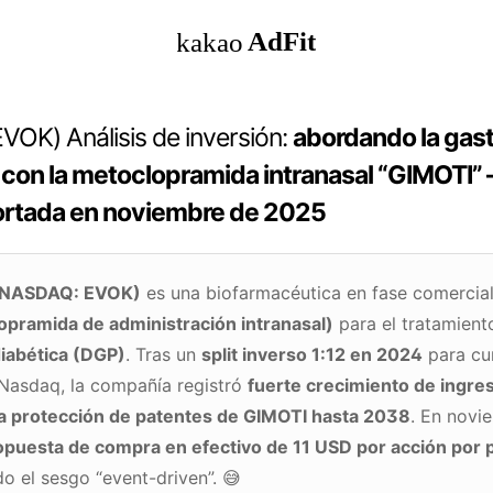
OK) Análisis de inversión:
abordando la gast
 con la metoclopramida intranasal “GIMOTI”
ortada en noviembre de 2025
(NASDAQ: EVOK)
es una biofarmacéutica en fase comercial
pramida de administración intranasal)
para el tratamient
diabética (DGP)
. Tras un
split inverso 1:12 en 2024
para cu
Nasdaq, la compañía registró
fuerte crecimiento de ingre
la protección de patentes de GIMOTI hasta 2038
. En novi
opuesta de compra en efectivo de 11 USD por acción por 
do el sesgo “event-driven”.
😅