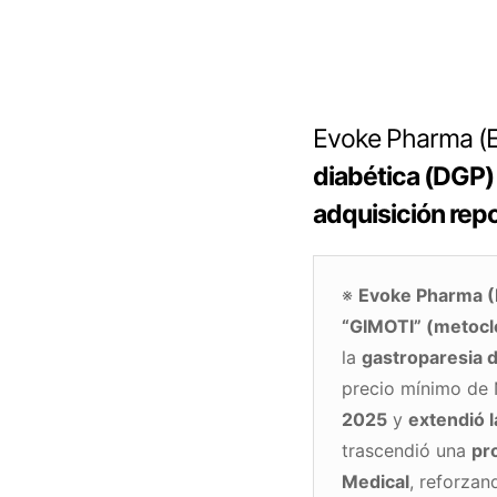
Evoke Pharma (EV
diabética (DGP)
adquisición rep
※
Evoke Pharma 
“GIMOTI” (metoclo
la
gastroparesia 
precio mínimo de 
2025
y
extendió 
trascendió una
pr
Medical
, reforzan