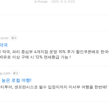
AI Prompt
2025. 11. 4. 21:23
.co.kr
광고
 약국
엥 약국, 파리 중심부 4개지점 운영 10% 추가 할인쿠폰배포 한
00유로 이상 구매 시 12% 면세환급 가능 !
ip.com
광고
 높은 로컬 여행!
시티투어, 샌프란시스코 필수 입장지까지 미서부 여행을 한번에!