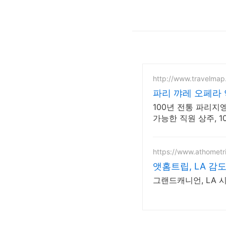
http://www.travelmap
파리 꺄레 오페라
100년 전통 파리지
가능한 직원 상주, 1
https://www.athometr
앳홈트립, LA 감도
그랜드캐니언, LA 