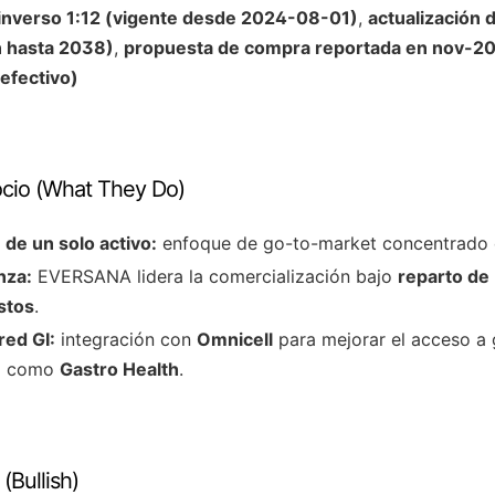
t inverso 1:12 (vigente desde 2024-08-01)
,
actualización
n hasta 2038)
,
propuesta de compra reportada en nov-2
(efectivo)
ocio (What They Do)
 de un solo activo:
enfoque de go-to-market concentrado 
nza:
EVERSANA lidera la comercialización bajo
reparto de 
stos
.
red GI:
integración con
Omnicell
para mejorar el acceso a
ía como
Gastro Health
.
(Bullish)