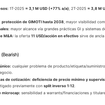
esos:
1T-2025
≈ 3,1 M USD (+77% a/a)
; 2T-2025
≈ 3,8 M 
:
protección de GIMOTI hasta 2038
, mayor visibilidad com
ales:
mayor alcance vía grandes prácticas GI y sistemas de
de M&A:
la oferta
11 USD/acción en efectivo
sirve de ancla
 (Bearish)
único:
cualquier problema de producto/etiqueta/suministr
egocio.
as de cotización:
deficiencia de precio mínimo y supervis
itigado previamente con
split inverso 1:12
.
de microcap:
sensibilidad a warrants/financiaciones y titular