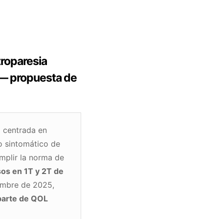
roparesia
 — propuesta de
 centrada en
o sintomático de
mplir la norma de
sos en 1T y 2T de
embre de 2025,
parte de QOL