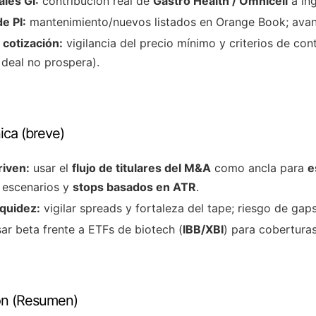
les GI:
contribución real de
Gastro Health / Omnicell
a ing
e PI:
mantenimiento/nuevos listados en Orange Book; ava
cotización:
vigilancia del precio mínimo y criterios de con
 deal no prospera).
ica (breve)
riven:
usar el
flujo de titulares del M&A
como ancla para
e
 escenarios y
stops basados en ATR
.
iquidez:
vigilar spreads y fortaleza del tape; riesgo de gaps
ar beta frente a ETFs de biotech (
IBB/XBI
) para coberturas
ión (Resumen)