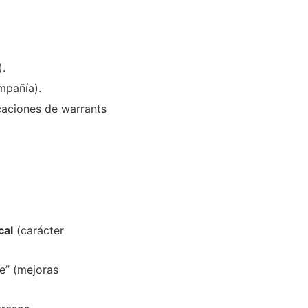
.
mpañía).
caciones de warrants
cal
(carácter
te” (mejoras